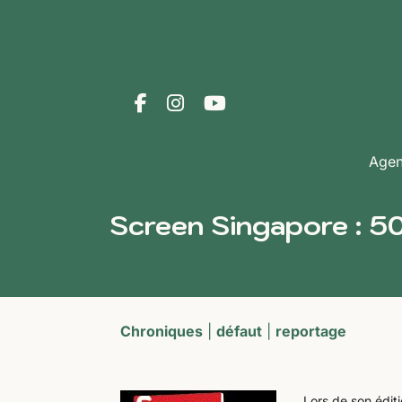
Age
Screen Singapore : 5
Chroniques
|
défaut
|
reportage
Lors de son édit