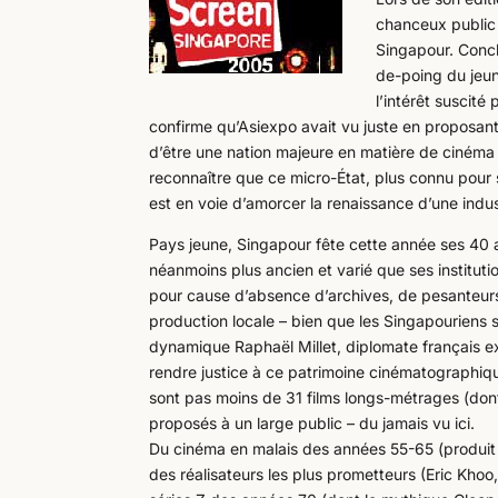
chanceux public 
Singapour. Concl
de-poing du jeun
l’intérêt suscité
confirme qu’Asiexpo avait vu juste en proposant
d’être une nation majeure en matière de cinéma 
reconnaître que ce micro-État, plus connu pour s
est en voie d’amorcer la renaissance d’une indus
Pays jeune, Singapour fête cette année ses 40 
néanmoins plus ancien et varié que ses institut
pour cause d’absence d’archives, de pesanteurs 
production locale – bien que les Singapouriens s
dynamique Raphaël Millet, diplomate français ex
rendre justice à ce patrimoine cinématographiqu
sont pas moins de 31 films longs-métrages (don
proposés à un large public – du jamais vu ici.
Du cinéma en malais des années 55-65 (produit 
des réalisateurs les plus prometteurs (Eric Khoo,