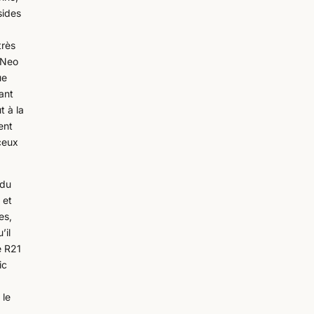
sides
très
 Neo
ue
ant
t à la
ent
ceux
 du
 et
es,
’il
é R21
ic
 le