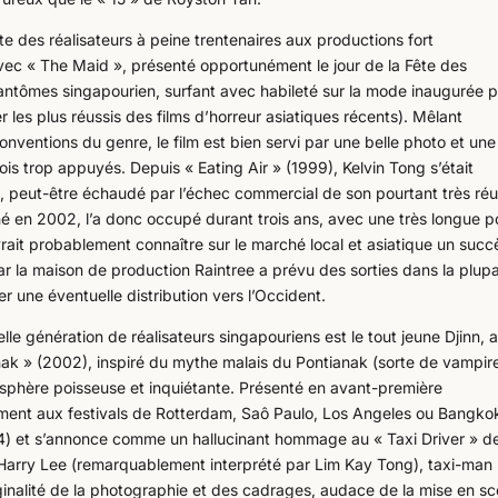
e des réalisateurs à peine trentenaires aux productions fort
 avec « The Maid », présenté opportunément le jour de la Fête des
antômes singapourien, surfant avec habileté sur la mode inaugurée p
r les plus réussis des films d’horreur asiatiques récents). Mêlant
 conventions du genre, le film est bien servi par une belle photo et un
ois trop appuyés. Depuis « Eating Air » (1999), Kelvin Tong s’était
n, peut-être échaudé par l’échec commercial de son pourtant très réu
é en 2002, l’a donc occupé durant trois ans, avec une très longue p
vrait probablement connaître sur le marché local et asiatique un succ
ar la maison de production Raintree a prévu des sorties dans la plupa
 une éventuelle distribution vers l’Occident.
le génération de réalisateurs singapouriens est le tout jeune Djinn, 
nak » (2002), inspiré du mythe malais du Pontianak (sorte de vampir
atmosphère poisseuse et inquiétante. Présenté en avant-première
ment aux festivals de Rotterdam, Saô Paulo, Los Angeles ou Bangkok
004) et s’annonce comme un hallucinant hommage au « Taxi Driver » d
d’Harry Lee (remarquablement interprété par Lim Kay Tong), taxi-man
iginalité de la photographie et des cadrages, audace de la mise en s