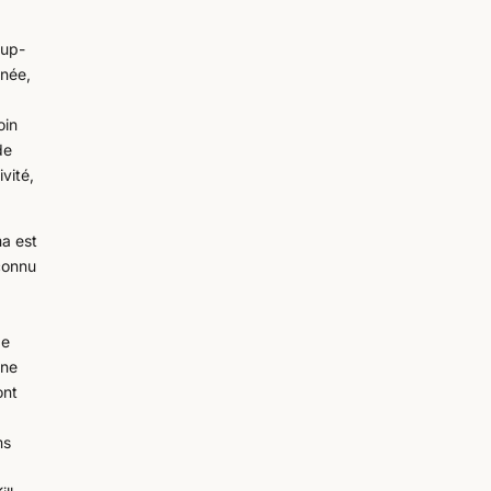
oup-
nnée,
oin
de
vité,
ma est
éconnu
de
 ne
ont
ms