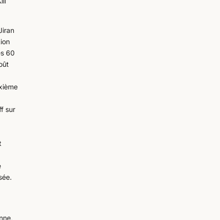
ll
Jiran
tion
es 60
oût
uxième
f sur
t
e
sée.
nne,