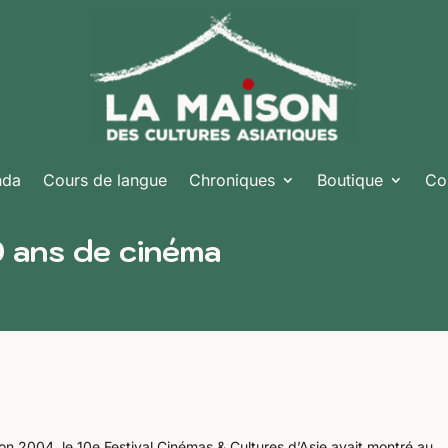
nda
Cours de langue
Chroniques
Boutique
Co
0 ans de cinéma
ion 2004, le 10e Festival Cinémas & Cultures d’Asie avait montré au