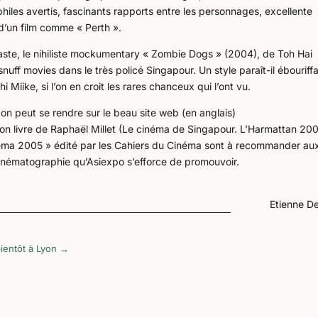
hiles avertis, fascinants rapports entre les personnages, excellente
 d’un film comme « Perth ».
laste, le nihiliste mockumentary « Zombie Dogs » (2004), de Toh Hai
nuff movies dans le très policé Singapour. Un style paraît-il ébouriffa
Miike, si l’on en croit les rares chanceux qui l’ont vu.
 on peut se rendre sur le beau site web (en anglais)
n livre de Raphaël Millet (Le cinéma de Singapour. L’Harmattan 200
cinéma 2005 » édité par les Cahiers du Cinéma sont à recommander au
cinématographie qu’Asiexpo s’efforce de promouvoir.
Etienne D
ientôt à Lyon
→