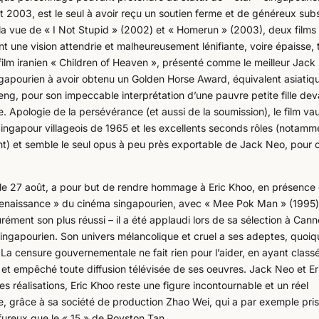
t 2003, est le seul à avoir reçu un soutien ferme et de généreux sub
a vue de « I Not Stupid » (2002) et « Homerun » (2003), deux films
nt une vision attendrie et malheureusement lénifiante, voire épaisse, 
lm iranien « Children of Heaven », présenté comme le meilleur Jack
 singapourien à avoir obtenu un Golden Horse Award, équivalent asiatiq
ng, pour son impeccable interprétation d’une pauvre petite fille dev
 Apologie de la persévérance (et aussi de la soumission), le film vau
n Singapour villageois de 1965 et les excellents seconds rôles (notamm
nt) et semble le seul opus à peu près exportable de Jack Neo, pour 
 le 27 août, a pour but de rendre hommage à Eric Khoo, en présence
»renaissance » du cinéma singapourien, avec « Mee Pok Man » (1995)
urément son plus réussi – il a été applaudi lors de sa sélection à Cann
 singapourien. Son univers mélancolique et cruel a ses adeptes, quoiqu
 La censure gouvernementale ne fait rien pour l’aider, en ayant class
et empêché toute diffusion télévisée de ses oeuvres. Jack Neo et Er
 réalisations, Eric Khoo reste une figure incontournable et un réel
, grâce à sa société de production Zhao Wei, qui a par exemple pris
lfureux que le « 15 » de Royston Tan.