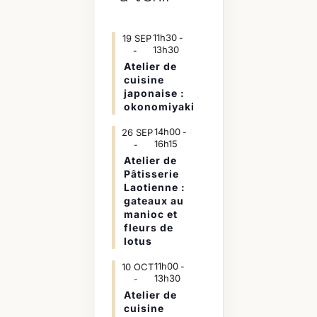
11h30
19
SEP
-
13h30
Atelier de
cuisine
japonaise :
okonomiyaki
14h00
26
SEP
-
16h15
Atelier de
Pâtisserie
Laotienne :
gateaux au
manioc et
fleurs de
lotus
11h00
10
OCT
-
13h30
Atelier de
cuisine