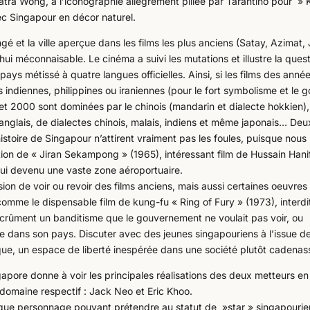
tra Wong, à l’iconographie allègrement pillée par Tarantino pour » Ki
avec Singapour en décor naturel.
 et la ville aperçue dans les films les plus anciens (Satay, Azimat, 
 méconnaisable. Le cinéma a suivi les mutations et illustre la ques
n pays métissé à quatre langues officielles. Ainsi, si les films des anné
 indiennes, philippines ou iraniennes (pour le fort symbolisme et le g
et 2000 sont dominées par le chinois (mandarin et dialecte hokkien),
 d’anglais, de dialectes chinois, malais, indiens et même japonais… De
’histoire de Singapour n’attirent vraiment pas les foules, puisque nous
ction de « Jiran Sekampong » (1965), intéressant film de Hussain Hanif
d’hui devenu une vaste zone aéroportuaire.
sion de voir ou revoir des films anciens, mais aussi certaines oeuvres
comme le dispensable film de kung-fu « Ring of Fury » (1973), interdi
crûment un banditisme que le gouvernement ne voulait pas voir, ou
ible dans son pays. Discuter avec des jeunes singapouriens à l’issue d
que, un espace de liberté inespérée dans une société plutôt cadenas
pore donne à voir les principales réalisations des deux metteurs en
 domaine respectif : Jack Neo et Eric Khoo.
ique personnage pouvant prétendre au statut de »star » singapourie