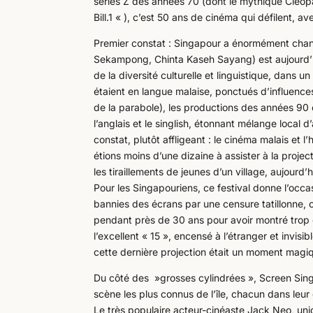
séries Z des années 70 (dont le mythique Cleopa
Bill.1 « ), c’est 50 ans de cinéma qui défilent, 
Premier constat : Singapour a énormément changé
Sekampong, Chinta Kaseh Sayang) est aujourd’hui
de la diversité culturelle et linguistique, dans u
étaient en langue malaise, ponctués d’influences
de la parabole), les productions des années 90 
l’anglais et le singlish, étonnant mélange local
constat, plutôt affligeant : le cinéma malais et l
étions moins d’une dizaine à assister à la proje
les tiraillements de jeunes d’un village, aujour
Pour les Singapouriens, ce festival donne l’occa
bannies des écrans par une censure tatillonne, 
pendant près de 30 ans pour avoir montré trop 
l’excellent « 15 », encensé à l’étranger et invis
cette dernière projection était un moment magi
Du côté des »grosses cylindrées », Screen Singa
scène les plus connus de l’île, chacun dans leur
Le très populaire acteur-cinéaste Jack Neo, un