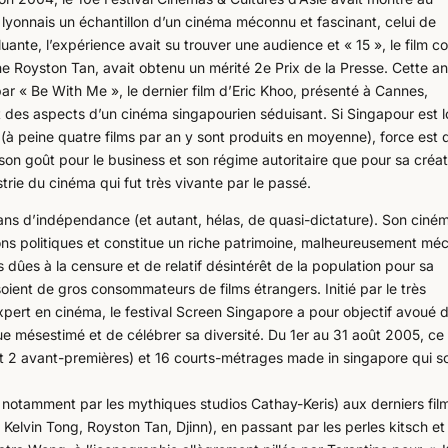
lyonnais un échantillon d’un cinéma méconnu et fascinant, celui de
uante, l’expérience avait su trouver une audience et « 15 », le film c
e Royston Tan, avait obtenu un mérité 2e Prix de la Presse. Cette a
 par « Be With Me », le dernier film d’Eric Khoo, présenté à Cannes,
 des aspects d’un cinéma singapourien séduisant. Si Singapour est l
(à peine quatre films par an y sont produits en moyenne), force est 
on goût pour le business et son régime autoritaire que pour sa créati
trie du cinéma qui fut très vivante par le passé.
ans d’indépendance (et autant, hélas, de quasi-dictature). Son ciné
ions politiques et constitue un riche patrimoine, malheureusement m
dûes à la censure et de relatif désintérêt de la population pour sa
oient de gros consommateurs de films étrangers. Initié par le très
pert en cinéma, le festival Screen Singapore a pour objectif avoué 
e mésestimé et de célébrer sa diversité. Du 1er au 31 août 2005, ce
t 2 avant-premières) et 16 courts-métrages made in singapore qui s
notamment par les mythiques studios Cathay-Keris) aux derniers fil
 Kelvin Tong, Royston Tan, Djinn), en passant par les perles kitsch et