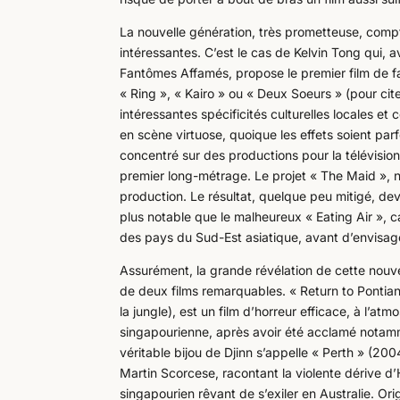
La nouvelle génération, très prometteuse, compt
intéressantes. C’est le cas de Kelvin Tong qui,
Fantômes Affamés, propose le premier film de f
« Ring », « Kairo » ou « Deux Soeurs » (pour cite
intéressantes spécificités culturelles locales et
en scène virtuose, quoique les effets soient parf
concentré sur des productions pour la télévisio
premier long-métrage. Le projet « The Maid », n
production. Le résultat, quelque peu mitigé, de
plus notable que le malheureux « Eating Air », c
des pays du Sud-Est asiatique, avant d’envisager
Assurément, la grande révélation de cette nouvel
de deux films remarquables. « Return to Pontia
la jungle), est un film d’horreur efficace, à l’
singapourienne, après avoir été acclamé notam
véritable bijou de Djinn s’appelle « Perth » (2
Martin Scorcese, racontant la violente dérive 
singapourien rêvant de s’exiler en Australie. Or