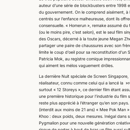
auteur d’une série de blockbusters entre 1998 e
du gouvernement. On le comprend aisément, à l
centrés sur l’enfance malheureuse, dont ils offre
consensuelle. « Homerun », remake assumé du fi
(ou le moins pire, c’est selon), est le seul film
des Oscars, décerné à la toute jeune Megan Zhe
partager une paire de chaussures avec son frère.
limite le coup d’oeil pour sa reconstitution d’u
Patricia Mok, au registre comique impressionna
qui aiment les mélos vaguement drôles.
La dernière Nuit spéciale de Screen Singapore,
réalisateur, connu comme celui qui a lancé la 
surtout « 12 Storeys », ce dernier film étant ass
une première historique pour l’industrie du film
reste plus apprécié à l’étranger qu’en son pays.
(interdit aux moins de 21 ans) « Mee Pok Man » 
Khoo : deux poids, deux mesures. Inégal dans ses
Pygmalion pour une nouvelle génération créative
risque de porter à bout de bras un film aussi su