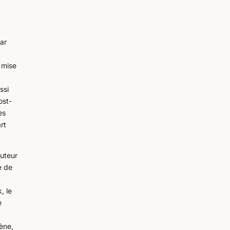
ar
e mise
ssi
ost-
ès
rt
auteur
e de
, le
e
cène,