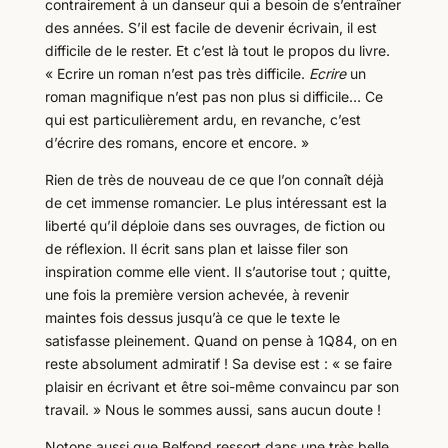
contrairement à un danseur qui a besoin de s’entraîner
des années. S’il est facile de devenir écrivain, il est
difficile de le rester. Et c’est là tout le propos du livre.
« Ecrire un roman n’est pas très difficile.
Ecrire
un
roman magnifique n’est pas non plus si difficile… Ce
qui est particulièrement ardu, en revanche, c’est
d’écrire des romans, encore et encore. »
Rien de très de nouveau de ce que l’on connaît déjà
de cet immense romancier. Le plus intéressant est la
liberté qu’il déploie dans ses ouvrages, de fiction ou
de réflexion. Il écrit sans plan et laisse filer son
inspiration comme elle vient. Il s’autorise tout ; quitte,
une fois la première version achevée, à revenir
maintes fois dessus jusqu’à ce que le texte le
satisfasse pleinement. Quand on pense à 1Q84, on en
reste absolument admiratif ! Sa devise est : « se faire
plaisir en écrivant et être soi-même convaincu par son
travail. » Nous le sommes aussi, sans aucun doute !
Notons aussi que Belfond ressort dans une très belle