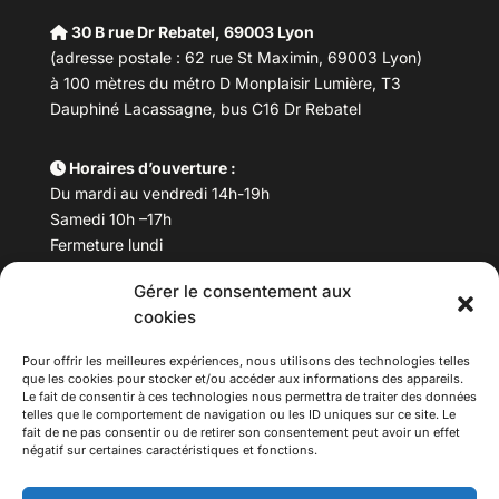
30 B rue Dr Rebatel, 69003 Lyon
(adresse postale : 62 rue St Maximin, 69003 Lyon)
à 100 mètres du métro D Monplaisir Lumière, T3
Dauphiné Lacassagne, bus C16 Dr Rebatel
Horaires d’ouverture :
Du mardi au vendredi 14h-19h
Samedi 10h –17h
Fermeture lundi
Gérer le consentement aux
Téléphone :
04 78 53 06 40
cookies
Email :
maisondesculturesasiatiques@asiexpo.com
Pour offrir les meilleures expériences, nous utilisons des technologies telles
que les cookies pour stocker et/ou accéder aux informations des appareils.
Le fait de consentir à ces technologies nous permettra de traiter des données
telles que le comportement de navigation ou les ID uniques sur ce site. Le
fait de ne pas consentir ou de retirer son consentement peut avoir un effet
négatif sur certaines caractéristiques et fonctions.