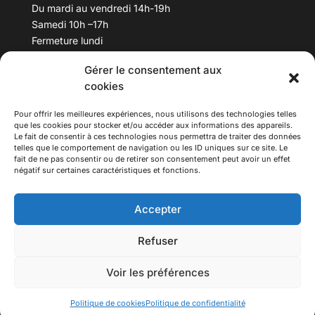
Du mardi au vendredi 14h-19h
Samedi 10h –17h
Fermeture lundi
Gérer le consentement aux
Téléphone :
04 78 53 06 40
cookies
Email :
maisondesculturesasiatiques@asiexpo.com
Pour offrir les meilleures expériences, nous utilisons des technologies telles
que les cookies pour stocker et/ou accéder aux informations des appareils.
Le fait de consentir à ces technologies nous permettra de traiter des données
telles que le comportement de navigation ou les ID uniques sur ce site. Le
fait de ne pas consentir ou de retirer son consentement peut avoir un effet
négatif sur certaines caractéristiques et fonctions.
Accepter
Refuser
© 2026 Asiexpo — Maison des Cultures Asiatiques.
Voir les préférences
Tous droits réservés.
Politique de cookies
Politique de confidentialité