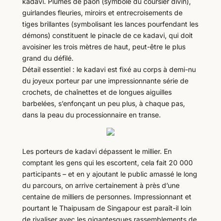
kadavi. Plumes de paon (symbole du coursier divin),
guirlandes fleuries, miroirs et entrecroisements de
tiges brillantes (symbolisant les lances pourfendant les
démons) constituent le pinacle de ce kadavi, qui doit
avoisiner les trois mètres de haut, peut-être le plus
grand du défilé.
Détail essentiel : le kadavi est fixé au corps à demi-nu
du joyeux porteur par une impressionnante série de
crochets, de chaînettes et de longues aiguilles
barbelées, s’enfonçant un peu plus, à chaque pas,
dans la peau du processionnaire en transe.
Les porteurs de kadavi dépassent le millier. En
comptant les gens qui les escortent, cela fait 20 000
participants – et en y ajoutant le public amassé le long
du parcours, on arrive certainement à près d’une
centaine de milliers de personnes. Impressionnant et
pourtant le Thaipusam de Singapour est paraît-il loin
de rivaliser avec les gigantesques rassemblements de