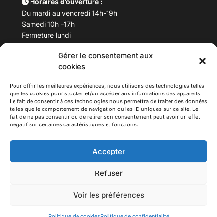
Horaires d’ouverture :
Du mardi au vendredi 14h-19h
Samedi 10h –17h
Fermeture lundi
Gérer le consentement aux
Téléphone :
04 78 53 06 40
cookies
Email :
maisondesculturesasiatiques@asiexpo.com
Pour offrir les meilleures expériences, nous utilisons des technologies telles
que les cookies pour stocker et/ou accéder aux informations des appareils.
Le fait de consentir à ces technologies nous permettra de traiter des données
telles que le comportement de navigation ou les ID uniques sur ce site. Le
fait de ne pas consentir ou de retirer son consentement peut avoir un effet
négatif sur certaines caractéristiques et fonctions.
Accepter
Refuser
© 2026 Asiexpo — Maison des Cultures Asiatiques.
Voir les préférences
Tous droits réservés.
Politique de cookies
Politique de confidentialité