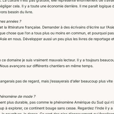
s. La culture n’est pas gratuite, elle représente énormément de travai
négliger cela. Il y a toute une économie derrière. Il me paraît logique 
vons besoin du livre.
nes années ?
t la littérature française. Demander à des écrivains d’écrire sur l’Asi
lque chose que l’on a tous plus ou moins en commun, et pourquoi pas
Asie en nous. Développer aussi un peu plus les livres de reportage e
n ce domaine je suis vraiment mauvais lecteur. Il y a toujours beauco
. Nous avançons sur différents chantiers en même temps.
angerais pas de regard, mais j’essayerais d’aller beaucoup plus vite 
 phénomène de mode ?
uement plus durable, pas comme le phénomène Amérique du Sud qui n’
oup à explorer, ce continent bouge sans cesse. Regardez l’Inde il y a
la nourriture, la danse. Ce sont des pics d’engouement qui focalisen