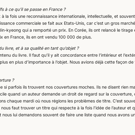
ifs à ce qu’il se passe en France ?
t à la fois une reconnaissance internationale, intellectuelle, et souven
aissance commerciale se fait aux Etats-Unis, car c’est un gros marché
n-kyeong qui a remporté un prix. En Corée, ils ont relancé le tirage
rix en France, ils en ont vendu 100 000 de plus.
livre, et à sa qualité en tant qu’objet ?
nu du livre. Il faut qu’il y ait concordance entre l’intérieur et l’extér
plus en plus d’importance à l’objet. Nous avions déjà cette façon de 
rture ?
e si parfois ils trouvent nos couvertures moches. Ils ne disent rien ma
cile quand un auteur demande un droit de regard sur la couverture, 
ons chaque mardi où nous réglons les problèmes de titre. C’est souv
l nous faut trouver un titre qui respecte à la fois l’idée de l’auteur et q
et nous lui demandons souvent de faire une liste quand nous avons u