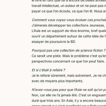
le livre en tant que tel a encore de belles année
travail intellectuel, un auteur et on ne peut pas 
payer ce que l’on écoute, ce que l’on lit. Nous a
Comment vous voyez-vous évoluer ces prochai
J’aimerais développer les collections Jeunesse, e
L’Asie est un support de rêve énorme, bref que
ouvrir un département autour de cette idée de l’
essayer de poursuivre la BD.
Pourquoi pas une collection de science fiction ?
Ca serait une piste. Mais le problème c’est qu’e
perspectives concernant ce que l’on peut faire
Et si c’était à refaire ?
Je le referai sûrement, mais autrement. Je ne ch
avec de moyens plus importants.
N’avez-vous pas peur que l’Asie ne soit qu’un
Non, car elle ne l’a jamais été. C’est un engo
duré que trois ans. En Asie, il y a encore beauc
engouement qui s’est manifesté pour Bollywood, 