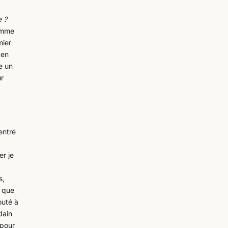
e ?
omme
mier
 en
e un
ur
entré
er je
s,
, que
outé à
dain
 pour