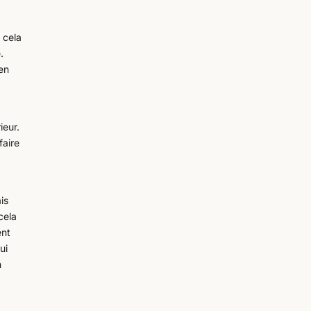
t cela
.
 en
ieur.
faire
is
cela
ent
ui
n