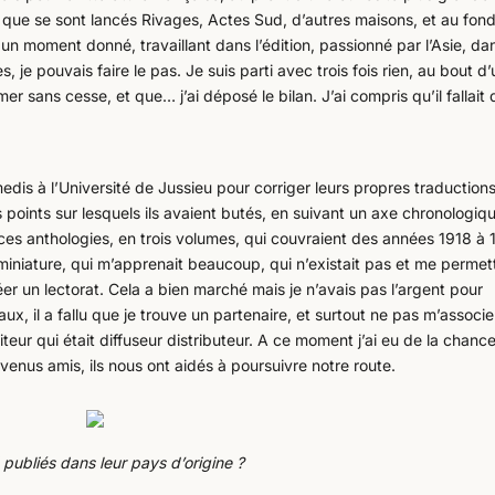
e que se sont lancés Rivages, Actes Sud, d’autres maisons, et au fon
 un moment donné, travaillant dans l’édition, passionné par l’Asie, da
es, je pouvais faire le pas. Je suis parti avec trois fois rien, au bout d
r sans cesse, et que… j’ai déposé le bilan. J’ai compris qu’il fallait 
edis à l’Université de Jussieu pour corriger leurs propres traductions,
es points sur lesquels ils avaient butés, en suivant un axe chronologiq
iter ces anthologies, en trois volumes, qui couvraient des années 1918 à 
 miniature, qui m’apprenait beaucoup, qui n’existait pas et me permet
éer un lectorat. Cela a bien marché mais je n’avais pas l’argent pour
x, il a fallu que je trouve un partenaire, et surtout ne pas m’associe
teur qui était diffuseur distributeur. A ce moment j’ai eu de la chance
us amis, ils nous ont aidés à poursuivre notre route.
 publiés dans leur pays d’origine ?