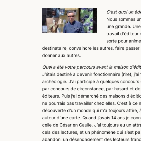
C’est quoi un édi
Nous sommes une
une grande. Une 
travail d’éditeur
sorte pour anime
destinataire, convaincre les autres, faire passer
donner aux autres.
Quel a été votre parcours avant la maison d’édit
J’étais destiné à devenir fonctionnaire (rire), j’a
archéologie. J’ai participé à quelques concours q
par concours de circonstance, par hasard et de f
éditeurs. Puis j’ai démarché des maisons d’édition
ne pourrais pas travailler chez elles. C’est à ce 
découverte d’un monde qui m’a toujours attiré, à s
autour d’une carte. Quand j’avais 14 ans je conn
celle de César en Gaulle. J’ai toujours eu un attra
cela des lectures, et un phénomène qui s’est pas
abandon, un désengagement des lecteurs français