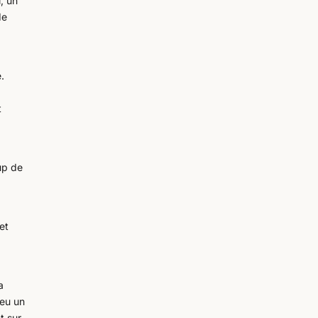
l, un
de
e.
t
up de
et
a
 eu un
t sur