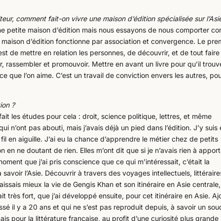
teur, comment fait-on vivre une maison d’édition spécialisée sur l’Asi
 petite maison d’édition mais nous essayons de nous comporter c
maison d’édition fonctionne par association et convergence. Le pre
 est de mettre en relation les personnes, de découvrir, et de tout faire
r, rassembler et promouvoir. Mettre en avant un livre pour qu’il trouv
 ce que l’on aime. C’est un travail de conviction envers les autres, po
ion ?
i fait les études pour cela : droit, science politique, lettres, et même
ui n’ont pas abouti, mais j’avais déjà un pied dans l’édition. J’y suis 
il en aiguille. J’ai eu la chance d’apprendre le métier chez de petits
 en ne doutant de rien. Elles m’ont dit que si je n’avais rien à apport
moment que j’ai pris conscience que ce qui m’intéressait, c’était la
avoir l’Asie. Découvrir à travers des voyages intellectuels, littéraire
aissais mieux la vie de Gengis Khan et son itinéraire en Asie centrale
it très fort, que j’ai développé ensuite, pour cet itinéraire en Asie. Aj
sé il y a 20 ans et qui ne s’est pas reproduit depuis, à savoir un sou
 pour la littérature française, au profit d’une curiosité plus grande