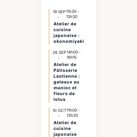
11h30
19
SEP
-
13h30
Atelier de
cuisine
japonaise :
okonomiyaki
14h00
26
SEP
-
16h15
Atelier de
Pâtisserie
Laotienne :
gateaux au
manioc et
fleurs de
lotus
11h00
10
OCT
-
13h30
Atelier de
cuisine
japonaise