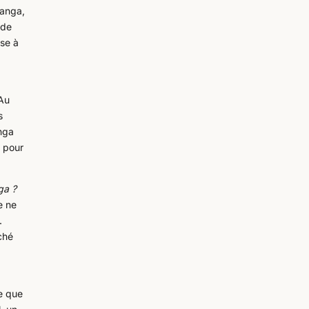
manga,
 de
sse à
 Au
s
anga
% pour
ga ?
e ne
.
ché
e que