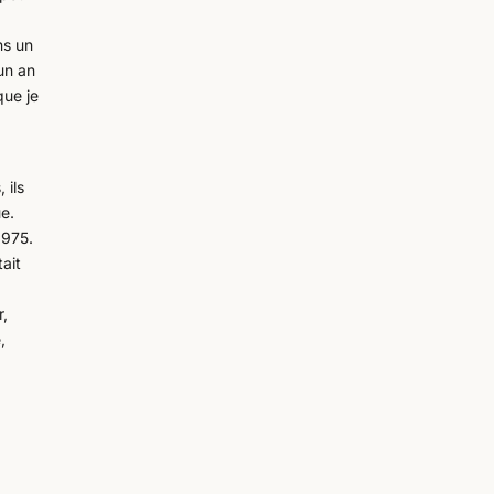
d
ns un
’un an
que je
 ils
ue.
1975.
tait
r,
,