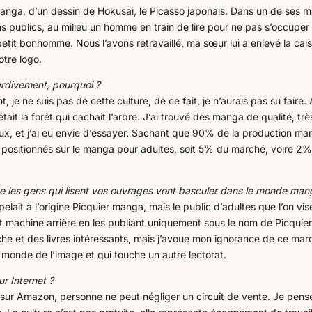
un manga, d’un dessin de Hokusai, le Picasso japonais. Dans un de ses 
ns publics, au milieu un homme en train de lire pour ne pas s’occuper
 petit bonhomme. Nous l’avons retravaillé, ma sœur lui a enlevé la cai
notre logo.
ardivement, pourquoi ?
je ne suis pas de cette culture, de ce fait, je n’aurais pas su faire.
ait la forêt qui cachait l’arbre. J’ai trouvé des manga de qualité, trè
aux, et j’ai eu envie d’essayer. Sachant que 90% de la production m
 positionnés sur le manga pour adultes, soit 5% du marché, voire 2
que les gens qui lisent vos ouvrages vont basculer dans le monde man
pelait à l’origine Picquier manga, mais le public d’adultes que l’on vis
 machine arrière en les publiant uniquement sous le nom de Picquier
rché et des livres intéressants, mais j’avoue mon ignorance de ce mar
 monde de l’image et qui touche un autre lectorat.
r Internet ?
 sur Amazon, personne ne peut négliger un circuit de vente. Je pens