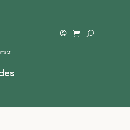
ntact
 des