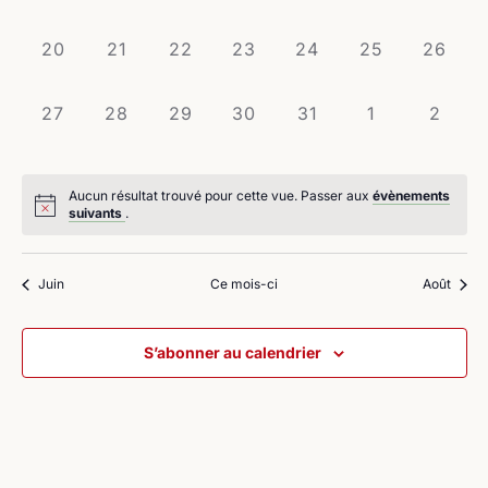
évènement,
évènement,
évènement,
évènement,
évènement,
évènement,
évènem
0
0
0
0
0
0
0
20
21
22
23
24
25
26
évènement,
évènement,
évènement,
évènement,
évènement,
évènement,
évènem
0
0
0
0
0
0
0
27
28
29
30
31
1
2
évènement,
évènement,
évènement,
évènement,
évènement,
évènement,
évène
Aucun résultat trouvé pour cette vue. Passer aux
évènements
suivants
.
Juin
Ce mois-ci
Août
S’abonner au calendrier