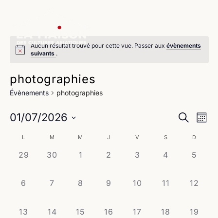
Aucun résultat trouvé pour cette vue. Passer aux
évènements
suivants
.
photographies
Évènements
photographies
Na
Reche
01/07/2026
Recherche
Mois
de
Sélectionnez
et
Calendrier
L
M
M
J
V
S
D
une
vu
navig
date.
0
0
0
0
0
0
0
29
30
1
2
3
4
5
de
Év
évènement,
évènement,
évènement,
évènement,
évènement,
évènement,
évène
de
Évènements
0
0
0
0
0
0
0
6
7
8
9
10
11
12
vues
évènement,
évènement,
évènement,
évènement,
évènement,
évènement,
évènem
Évène
0
0
0
0
0
0
0
13
14
15
16
17
18
19