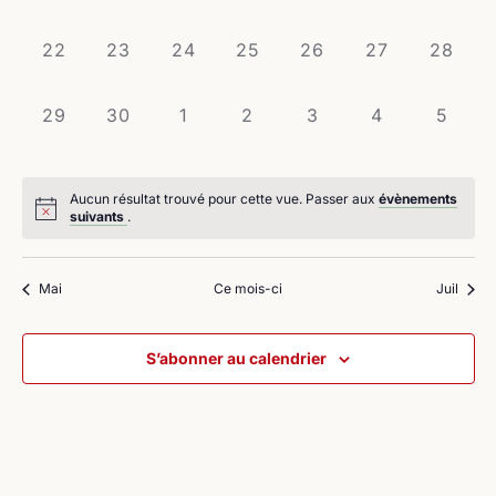
évènement,
évènement,
évènement,
évènement,
évènement,
évènement,
évènem
0
0
0
0
0
0
0
22
23
24
25
26
27
28
évènement,
évènement,
évènement,
évènement,
évènement,
évènement,
évènem
0
0
0
0
0
0
0
29
30
1
2
3
4
5
évènement,
évènement,
évènement,
évènement,
évènement,
évènement,
évène
Aucun résultat trouvé pour cette vue. Passer aux
évènements
suivants
.
Mai
Ce mois-ci
Juil
S’abonner au calendrier