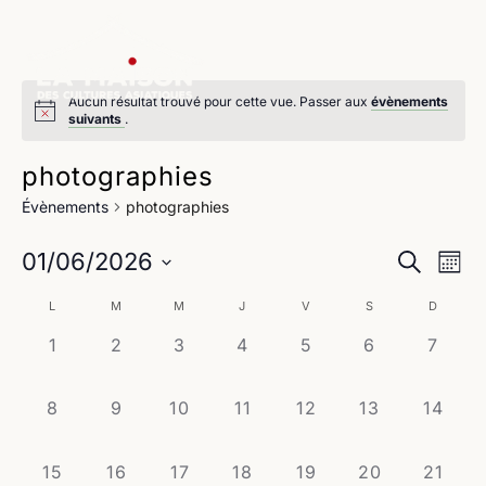
Aucun résultat trouvé pour cette vue. Passer aux
évènements
suivants
.
photographies
Évènements
photographies
Na
Reche
01/06/2026
Recherche
Mois
de
Sélectionnez
et
Calendrier
L
M
M
J
V
S
D
une
vu
navig
date.
0
0
0
0
0
0
0
1
2
3
4
5
6
7
de
Év
évènement,
évènement,
évènement,
évènement,
évènement,
évènement,
évène
de
Évènements
0
0
0
0
0
0
0
8
9
10
11
12
13
14
vues
évènement,
évènement,
évènement,
évènement,
évènement,
évènement,
évènem
Évène
0
0
0
0
0
0
0
15
16
17
18
19
20
21