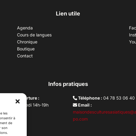
Lien utile
Agenda
Fa
Cours de langues
Ins
Chronique
Yo
Boutique
Contact
Infos pratiques
aires d’ouverture :
Téléphone :
04 78 53 06 40
rdi au vendredi 14h-19h
Email :
i 10h –17h
maisondesculturesasiatiques@a
e les
onsentir à
ture lundi
po.com
ement de
r son
ions.