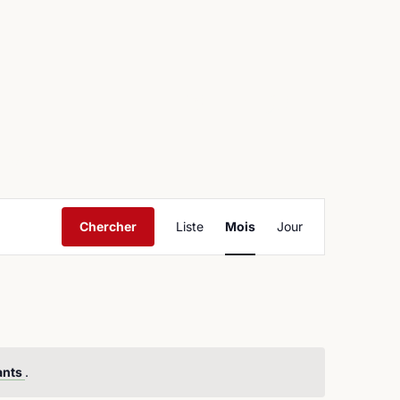
ntact
Navigation
Chercher
Liste
Mois
Jour
de
vues
Évènement
ants
.