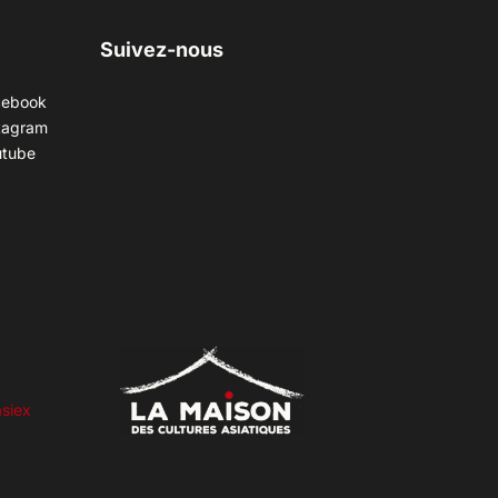
Suivez-nous
cebook
tagram
utube
siex