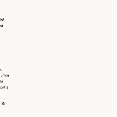
let,
eu
e
t
e.
n 35mm
la
ortis
la