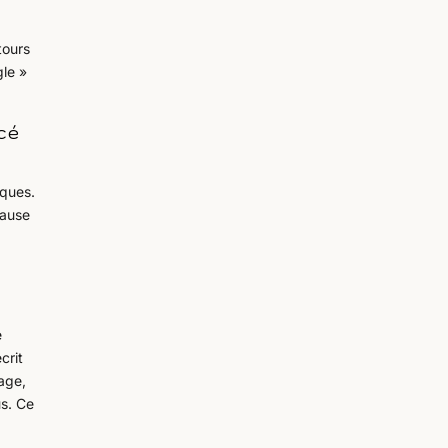
tours
gle »
acé
iques.
cause
e
crit
nage,
us. Ce