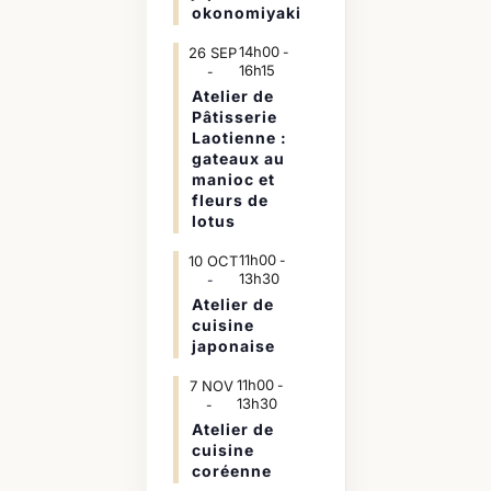
okonomiyaki
14h00
26
SEP
-
16h15
Atelier de
Pâtisserie
Laotienne :
gateaux au
manioc et
fleurs de
lotus
11h00
10
OCT
-
13h30
Atelier de
cuisine
japonaise
11h00
7
NOV
-
13h30
Atelier de
cuisine
coréenne