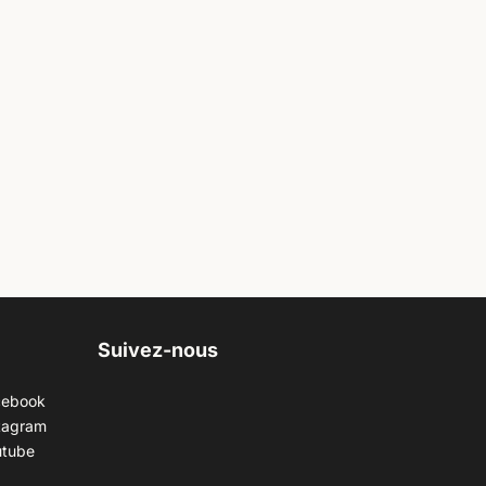
Suivez-nous
cebook
tagram
utube