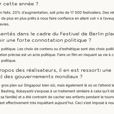
ur cette année ?
’en faits. 20% d’augmentation, soit près de 17 000 festivaliers. Des re
 de plus en plus prêts à nous faire confiance en allant voir « à l’aveu
avies.
ésentés dans le cadre du Festival de Berlin pl
ir une forte connotation politique ?
n politique. Les choix de contenu ou d’esthétique sont des choix polit
ion précise est un acte politique. Faire un film en risquant sa vie à 
politique.
opos des réalisateurs, il en est ressorti une
ce) des gouvernements mondiaux ?
gros plan sur Singapour bien sûr, mais également là où on l’attend l
Bashing, Kobayashi s’expose à un traitement similaire à celui qu’il dé
t sa famille) et a été contraint de cacher ses enfants pendant le tour
st effectivement très inquiétant aujourd’hui. Ceci s’est imposé à no