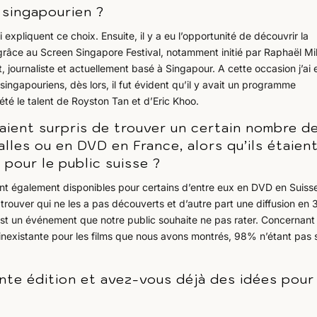
 singapourien ?
expliquent ce choix. Ensuite, il y a eu l’opportunité de découvrir la
râce au Screen Singapore Festival, notamment initié par Raphaël Mil
 journaliste et actuellement basé à Singapour. A cette occasion j’ai 
ingapouriens, dès lors, il fut évident qu’il y avait un programme
été le talent de Royston Tan et d’Eric Khoo.
aient surpris de trouver un certain nombre d
salles ou en DVD en France, alors qu’ils étaien
pour le public suisse ?
ont également disponibles pour certains d’entre eux en DVD en Suiss
 trouver qui ne les a pas découverts et d’autre part une diffusion e
est un événement que notre public souhaite ne pas rater. Concernant 
i inexistante pour les films que nous avons montrés, 98% n’étant pas s
ente édition et avez-vous déjà des idées pour 