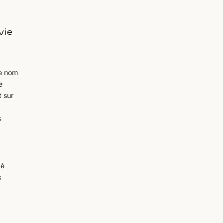
vie
le nom
e
t sur
s
té
s