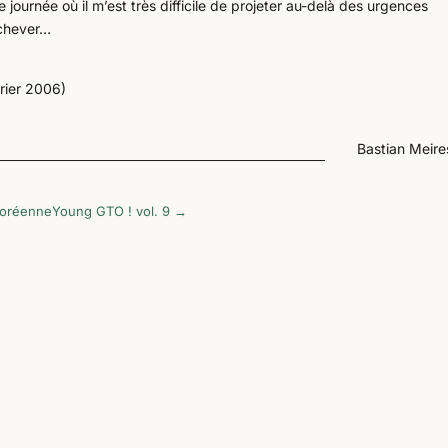
e journée où il m’est très difficile de projeter au-delà des urgences
achever…
vrier 2006)
Bastian Meir
-coréenne
Young GTO ! vol. 9
→