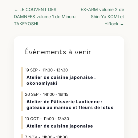
←
LE COUVENT DES
EX-ARM volume 2 de
DAMNEES volume 1 de Minoru
Shin-Ya KOMI et
TAKEYOSHI
HiRock
→
Évènements à venir
19
SEP
11h30
13h30
-
Atelier de cuisine japonaise :
okonomiyaki
26
SEP
14h00
16h15
-
Atelier de Pâtisserie Laotienne :
gateaux au manioc et fleurs de lotus
10
OCT
11h00
13h30
-
Atelier de cuisine japonaise
7
NOV
11h00
13h30
-