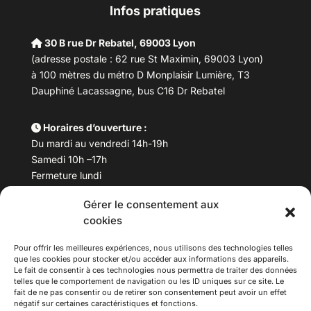
Infos pratiques
30 B rue Dr Rebatel, 69003 Lyon
(adresse postale : 62 rue St Maximin, 69003 Lyon)
à 100 mètres du métro D Monplaisir Lumière, T3
Dauphiné Lacassagne, bus C16 Dr Rebatel
Horaires d’ouverture :
Du mardi au vendredi 14h-19h
Samedi 10h –17h
Fermeture lundi
Gérer le consentement aux
Téléphone :
04 78 53 06 40
cookies
Email :
maisondesculturesasiatiques@asiexpo.com
Pour offrir les meilleures expériences, nous utilisons des technologies telles
que les cookies pour stocker et/ou accéder aux informations des appareils.
Le fait de consentir à ces technologies nous permettra de traiter des données
telles que le comportement de navigation ou les ID uniques sur ce site. Le
fait de ne pas consentir ou de retirer son consentement peut avoir un effet
négatif sur certaines caractéristiques et fonctions.