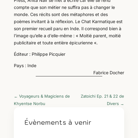
Press, Anita Nair se met à écrire car elle se rend
compte que son métier ne suffira pas à changer le
monde. Ces récits sont des métaphores et des
poèmes invitant à la réflexion. Le Chat Karmatique est
son premier recueil paru en Inde. Il correspond bien à
l’image qu’elle a d’elle-même : « Moitié parent, moitié
publicitaire et toute entière épicurienne «.
Éditeur : Philippe Picquier
Pays : Inde
Fabrice Docher
←
Voyageurs & Magiciens de
Zatoichi Ep. 21 & 22 de
Khyentse Norbu
Divers
→
Évènements à venir