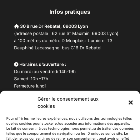
Infos pratiques
30 B rue Dr Rebatel, 69003 Lyon
(adresse postale : 62 rue St Maximin, 69003 Lyon)
à 100 mètres du métro D Monplaisir Lumière, T3
Dauphiné Lacassagne, bus C16 Dr Rebatel
Horaires d’ouverture :
Du mardi au vendredi 14h-19h
Samedi 10h –17h
Fermeture lundi
Gérer le consentement aux
Téléphone :
04 78 53 06 40
cookies
Email :
maisondesculturesasiatiques@asiexpo.com
Pour offrir les meilleures expériences, nous utilisons des technologies telles
que les cookies pour stocker et/ou accéder aux informations des appareils.
Le fait de consentir à ces technologies nous permettra de traiter des données
telles que le comportement de navigation ou les ID uniques sur ce site. Le
fait de ne pas consentir ou de retirer son consentement peut avoir un effet