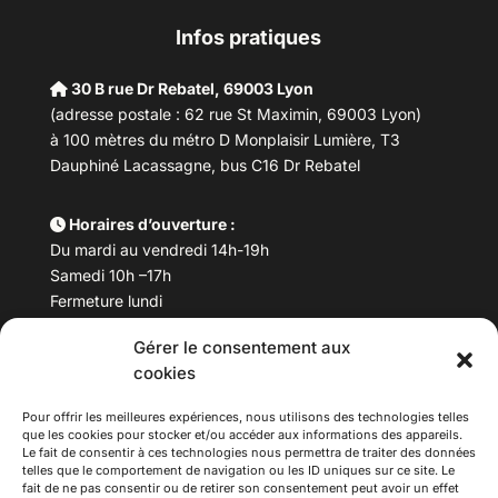
Infos pratiques
30 B rue Dr Rebatel, 69003 Lyon
(adresse postale : 62 rue St Maximin, 69003 Lyon)
à 100 mètres du métro D Monplaisir Lumière, T3
Dauphiné Lacassagne, bus C16 Dr Rebatel
Horaires d’ouverture :
Du mardi au vendredi 14h-19h
Samedi 10h –17h
Fermeture lundi
Gérer le consentement aux
Téléphone :
04 78 53 06 40
cookies
Email :
maisondesculturesasiatiques@asiexpo.com
Pour offrir les meilleures expériences, nous utilisons des technologies telles
que les cookies pour stocker et/ou accéder aux informations des appareils.
Le fait de consentir à ces technologies nous permettra de traiter des données
telles que le comportement de navigation ou les ID uniques sur ce site. Le
fait de ne pas consentir ou de retirer son consentement peut avoir un effet