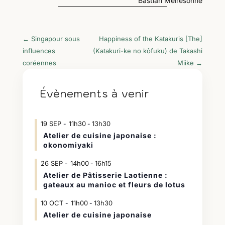
Bastian Meiresonne
←
Singapour sous
Happiness of the Katakuris [The]
influences
(Katakuri-ke no kôfuku) de Takashi
coréennes
Miike
→
Évènements à venir
19
SEP
11h30
13h30
-
Atelier de cuisine japonaise :
okonomiyaki
26
SEP
14h00
16h15
-
Atelier de Pâtisserie Laotienne :
gateaux au manioc et fleurs de lotus
10
OCT
11h00
13h30
-
Atelier de cuisine japonaise