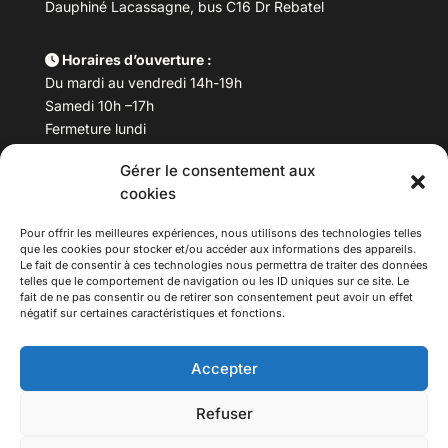
Dauphiné Lacassagne, bus C16 Dr Rebatel
Horaires d’ouverture :
Du mardi au vendredi 14h-19h
Samedi 10h –17h
Fermeture lundi
Gérer le consentement aux
Téléphone :
04 78 53 06 40
cookies
Email :
maisondesculturesasiatiques@asiexpo.com
Pour offrir les meilleures expériences, nous utilisons des technologies telles
que les cookies pour stocker et/ou accéder aux informations des appareils.
Le fait de consentir à ces technologies nous permettra de traiter des données
telles que le comportement de navigation ou les ID uniques sur ce site. Le
fait de ne pas consentir ou de retirer son consentement peut avoir un effet
négatif sur certaines caractéristiques et fonctions.
Accepter
Refuser
© 2026 Asiexpo — Maison des Cultures Asiatiques.