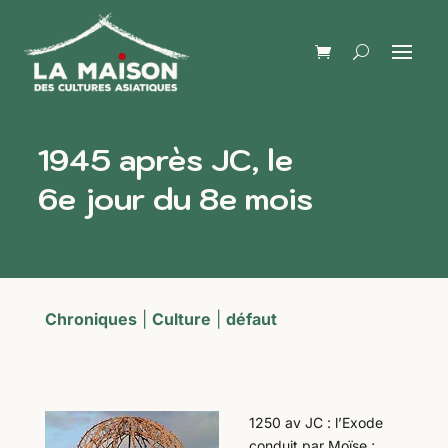
1945 après JC, le
6e jour du 8e mois
Chroniques
|
Culture
|
défaut
1250 av JC : l’Exode
conduit par Moïse ;