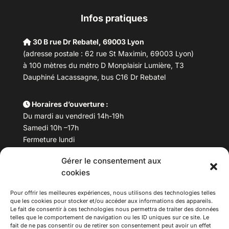
Infos pratiques
30 B rue Dr Rebatel, 69003 Lyon
(adresse postale : 62 rue St Maximin, 69003 Lyon)
à 100 mètres du métro D Monplaisir Lumière, T3
Dauphiné Lacassagne, bus C16 Dr Rebatel
Horaires d’ouverture :
Du mardi au vendredi 14h-19h
Samedi 10h –17h
Fermeture lundi
Gérer le consentement aux
Téléphone :
04 78 53 06 40
cookies
Email :
maisondesculturesasiatiques@asiexpo.com
Pour offrir les meilleures expériences, nous utilisons des technologies telles
que les cookies pour stocker et/ou accéder aux informations des appareils.
Le fait de consentir à ces technologies nous permettra de traiter des données
telles que le comportement de navigation ou les ID uniques sur ce site. Le
fait de ne pas consentir ou de retirer son consentement peut avoir un effet