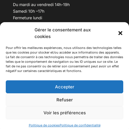
Du mardi au vendredi 14h-19h
Samedi 10h –17h
Fermeture lundi
Gérer le consentement aux
Téléphone :
04 78 53 06 40
cookies
Email :
maisondesculturesasiatiques@asiexpo.com
Pour offrir les meilleures expériences, nous utilisons des technologies telles
que les cookies pour stocker et/ou accéder aux informations des appareils.
Le fait de consentir à ces technologies nous permettra de traiter des données
telles que le comportement de navigation ou les ID uniques sur ce site. Le
fait de ne pas consentir ou de retirer son consentement peut avoir un effet
négatif sur certaines caractéristiques et fonctions.
Accepter
Refuser
© 2026 Asiexpo — Maison des Cultures Asiatiques.
Voir les préférences
Tous droits réservés.
Politique de cookies
Politique de confidentialité