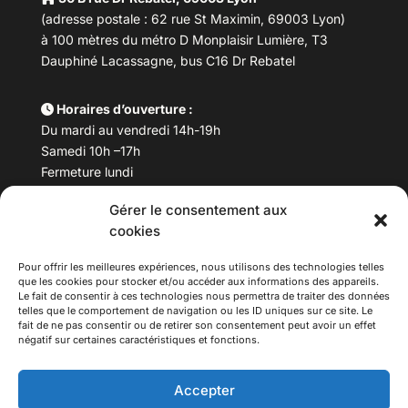
(adresse postale : 62 rue St Maximin, 69003 Lyon)
à 100 mètres du métro D Monplaisir Lumière, T3
Dauphiné Lacassagne, bus C16 Dr Rebatel
Horaires d’ouverture :
Du mardi au vendredi 14h-19h
Samedi 10h –17h
Fermeture lundi
Gérer le consentement aux
Téléphone :
04 78 53 06 40
cookies
Email :
maisondesculturesasiatiques@asiexpo.com
Pour offrir les meilleures expériences, nous utilisons des technologies telles
que les cookies pour stocker et/ou accéder aux informations des appareils.
Le fait de consentir à ces technologies nous permettra de traiter des données
telles que le comportement de navigation ou les ID uniques sur ce site. Le
fait de ne pas consentir ou de retirer son consentement peut avoir un effet
négatif sur certaines caractéristiques et fonctions.
Accepter