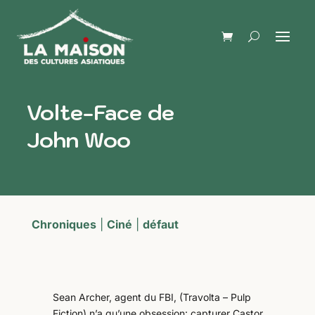
Volte-Face de
John Woo
Chroniques
|
Ciné
|
défaut
Sean Archer, agent du FBI, (Travolta – Pulp
Fiction) n’a qu’une obsession: capturer Castor