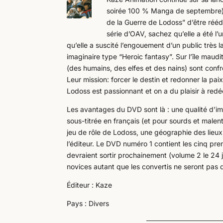
soirée 100 % Manga de septembre) et
de la Guerre de Lodoss” d’être réé
série d’OAV, sachez qu’elle a été l’
qu’elle a suscité l’engouement d’un public très 
imaginaire type “Heroic fantasy”. Sur l’île maud
(des humains, des elfes et des nains) sont conf
Leur mission: forcer le destin et redonner la pa
Lodoss est passionnant et on a du plaisir à redéc
Les avantages du DVD sont là : une qualité d’ima
sous-titrée en français (et pour sourds et malen
jeu de rôle de Lodoss, une géographie des lieu
l’éditeur. Le DVD numéro 1 contient les cinq pre
devraient sortir prochainement (volume 2 le 24 j
novices autant que les convertis ne seront pas 
Éditeur : Kaze
Pays : Divers