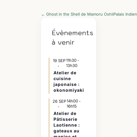
←
Ghost in the Shell de Mamoru Oshii
Palais Indie
Évènements
à venir
11h30
19
SEP
-
13h30
Atelier de
cuisine
japonaise :
okonomiyaki
14h00
26
SEP
-
16h15
Atelier de
Pâtisserie
Laotienne :
gateaux au
manioc et