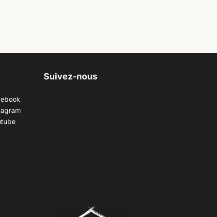
Suivez-nous
cebook
tagram
utube