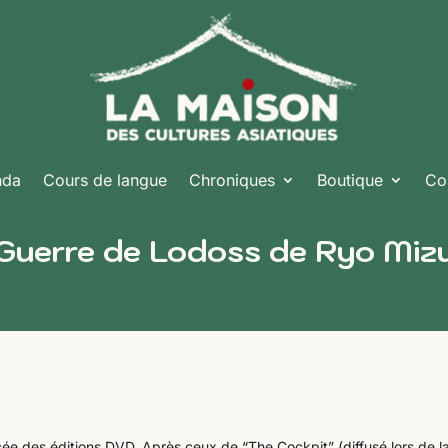
nda
Cours de langue
Chroniques
Boutique
Co
 Guerre de Lodoss de Ryo Miz
ée des éditions DVD. Après ceux de “The Cockpit” (diffusé lors de l