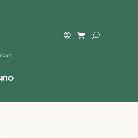
ntact
uno
a