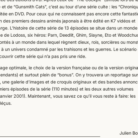
 de “Gunsmith Cats”, c’est au tour d’une série culte : les “Chroniq
ditée en DVD. Pour ceux qui ne connaissent pas encore cette fantast
un des premiers dessins animés japonais à être édité en K7 vidéos et
large. L’histoire de cette série de 13 épisodes se situe dans un monde
ite de Lodoss, six héros: Parn, Deedlit, Ghim, Slayne, Eto et Woodchu
rontés à un monde dans lequel règnent dieux, rois, sorcières ou mons
ix à un univers condamné par les trahisons et les guerres. Le scénario
ouvrir cette série qui n’a pas pris une ride.
ge optimale, le choix de la version française ou de la version origina
tendants) et surtout plein de “bonus”. On y trouvera un reportage sur
x, une galerie d’images et de croquis originaux et des bandes annon
miers épisodes de la série (110 minutes) et les deux autres volumes
anvier 2001). Maintenant, vous savez ce qu’il vous reste à faire: les
déçus.
Julien B