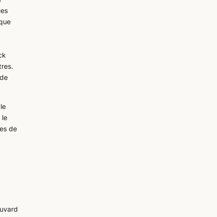
ues
ique
ck
tres.
 de
le
 le
ces de
ouvard