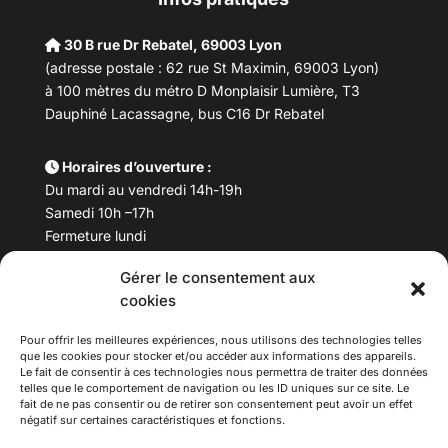
30 B rue Dr Rebatel, 69003 Lyon
(adresse postale : 62 rue St Maximin, 69003 Lyon)
à 100 mètres du métro D Monplaisir Lumière, T3
Dauphiné Lacassagne, bus C16 Dr Rebatel
Horaires d’ouverture :
Du mardi au vendredi 14h-19h
Samedi 10h –17h
Fermeture lundi
Gérer le consentement aux
Téléphone :
04 78 53 06 40
cookies
Email :
maisondesculturesasiatiques@asiexpo.com
Pour offrir les meilleures expériences, nous utilisons des technologies telles
que les cookies pour stocker et/ou accéder aux informations des appareils.
Le fait de consentir à ces technologies nous permettra de traiter des données
telles que le comportement de navigation ou les ID uniques sur ce site. Le
fait de ne pas consentir ou de retirer son consentement peut avoir un effet
négatif sur certaines caractéristiques et fonctions.