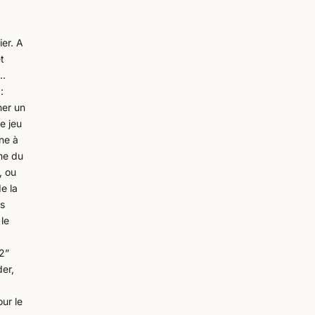
er. A
et
e…
:
ner un
e jeu
mne à
ime du
, ou
de la
ès
 le
 2”
der,
our le