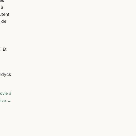
les
 à
utent
e de
. Et
eldyck
ovie à
ève
→