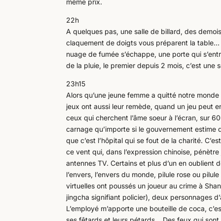
même prix.
22h
A quelques pas, une salle de billard, des demoi
claquement de doigts vous préparent la table… 
nuage de fumée s’échappe, une porte qui s’entro
de la pluie, le premier depuis 2 mois, c’est une 
23h15
Alors qu’une jeune femme a quitté notre monde a
jeux ont aussi leur remède, quand un jeu peut e
ceux qui cherchent l’âme soeur à l’écran, sur 600
carnage qu’importe si le gouvernement estime qu
que c’est l’hôpital qui se fout de la charité. C’
ce vent qui, dans l’expression chinoise, pénètre
antennes TV. Certains et plus d’un en oublient d
l’envers, l’envers du monde, pilule rose ou pilul
virtuelles ont poussés un joueur au crime à Sha
jingcha signifiant policier), deux personnages d’
L’employé m’apporte une bouteille de coca, c’est 
ses fêtards et leurs pétards… Des feux qui sont 