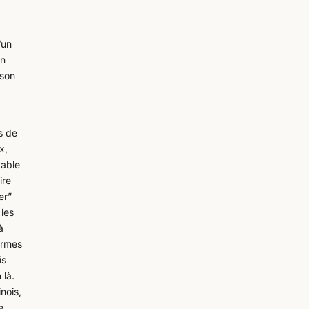
’un
Un
 son
s de
x,
table
ire
er”
 les
à
’armes
is
 là.
nois,
e