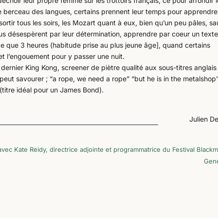
hoir leur propre femme sur les trottoirs français, ce pour arrondir 
 le berceau des langues, certains prennent leur temps pour apprendre
ortir tous les soirs, les Mozart quant à eux, bien qu’un peu pâles, sa
ous désespèrent par leur détermination, apprendre par coeur un text
e que 3 heures (habitude prise au plus jeune âge], quand certains
 et l’engouement pour y passer une nuit.
ernier King Kong, screener de piètre qualité aux sous-titres anglais
n peut savourer ; “a rope, we need a rope” “but he is in the metalshop”
. (titre idéal pour un James Bond).
Julien D
avec Kate Reidy, directrice adjointe et programmatrice du Festival Blackm
Gen