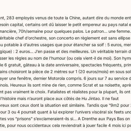
nt, 283 employés venus de toute la Chine, autant dire du monde enti
esoin capital, certains ont dû laisser le petit empereur au pays natal 
 financière, 70h/semaine pour quelques palos. Le patron… une femm
éritable chef d’orchestre, son concerto en règlement est sans ellipse 
’eau potable à d’autres usages que pour étancher sa soif : 5 euros, me
logique) : 2 euros… J’en passe et des meilleures. Un véritable terrain d
sser les règles au nom de l’humour (ou cela vient-il de moi). Son hy
de 6 gratuit, gâteau à la date anniversaire, spectacles fréquents, pr
ins choisiront la pièce de 2 mètres sur 1 (20 euros/mois) en sous sol
 payer une fenêtre, dernier Motorola compris. 6 jours sur 7 au service 
hinois. Heureux ils sont mine de rien, comme Scrat et sa noisette, apr
nt pas vraiment le choix. Fatalistes et réalistes pour la plupart, ils ont
l’histoire mais n’auront place aux côtés de Hu Jintao. Il ne faut
breux sont ceux dont la situation est similaire. Tandis que “9m2 pour
ur 3 ou 4 pourrait quant à lui explorer l’univers viscéral six feets un
tes vos “prisons” s’exclameraient-ils si… A Drenthe aux Pays Bas on
ie, pour nous occidentaux cela reviendrait à jouer facile 4 mois ici p