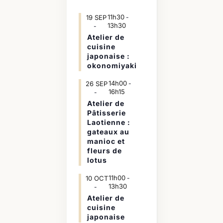
11h30
19
SEP
-
13h30
Atelier de
cuisine
japonaise :
okonomiyaki
14h00
26
SEP
-
16h15
Atelier de
Pâtisserie
Laotienne :
gateaux au
manioc et
fleurs de
lotus
11h00
10
OCT
-
13h30
Atelier de
cuisine
japonaise