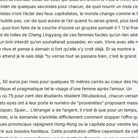
étinien de quelques secondes pour chacun, de quoi nourrir un mois ce
nistes n’ont l’éclat des feux capitalistes, le monde change comme le
oublie pas, car de quoi aurais-je l’air quand tu seras grand, plus tar
 A quoi bon faire de la couche d’ozone un gruyère pensait-il ? “J’ai fro
ond de toiles de Cheng Lingyang de ces femmes faciles qu’un rien sédu
 un brin interdit qu’on souhaiterait posséder, en vain. Vivre avec elle n
 rêve et pense à demain si fort qu’elle s’y croit déjà. Et sa montre à
attend je le sais déjà “tu verras tout se passera bien, c’est le grand
, 50 euros par mois pour quelques 10 mètres carrés au coeur des Hu
élique et pragmatique tel le visage d’une femme après l’amour. Un
es où 75 pour cent des étudiants résident (Wudaokou), chacun versan
Cats eyes ont à leur porte le numéro de “proxénètes” proposant mas
pan, Spain… L’étranger a de l’argent, il n’est là que pour un temps,
emande, si la demande s’annihile difficilement comment stopper l’offre 
ues provinciaux rejoignent Hong-Kong ou la capitale pour vendre leu
r aux besoins familiaux. Cette prostitution diffère cependant de cel