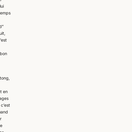
lui
 temps
d
id”
it,
’est
 bon
tong,
t en
sages
 c’est
quand
r
le