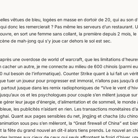
selles vêtues de bleu, logées en masse en dortoir de 20, qui au son d
qui donc les remercierait ? Pas même les serveurs d’un restaurant. 
uvre, en sort une femme sans collant, la première depuis 2 mois, le
scène de mah-jong qui s’y joue car dehors le sol est sec.
près une overdose de world of warcraft, que les limitations d’heure
n cacher un autre, je me connecte au milieu de 600 chinois (parmi eu
 nul besoin de l’informatique). Counter Strike quant à lui fait un véri
e tuer un joueur pour progresser est immoral, n’allons pas jusqu’à d
est partout jusque dans les remix radiophoniques de “Vive le vent d’hiv
 jusqu’aux os et les psychologues pour couple s’en mêlent jusque sur
e gérer leur jauge d’énergie, d’alimentation et de sommeil, le monde 
e bleue, les publicités n’aidant en rien. Les transactions monétaires d
nghai. Quant aux pages sensibles du net, jingjing et chacha (du chino
animation sous peu s’en mêleront, la “Great firewall of China” est bien
la fête du grand nouvel an dit-il alors tiens prends. Le nouvel an chi
des larmes aux cieux de ceux qui seuls affrontent le froid d’hiver, un