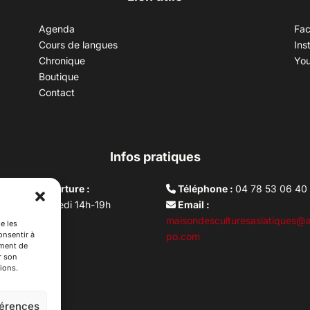
Agenda
Fa
Cours de langues
Ins
Chronique
Yo
Boutique
Contact
Infos pratiques
aires d’ouverture :
Téléphone :
04 78 53 06 40
rdi au vendredi 14h-19h
Email :
i 10h –17h
maisondesculturesasiatiques@a
e les
onsentir à
ture lundi
po.com
ement de
r son
ions.
férences