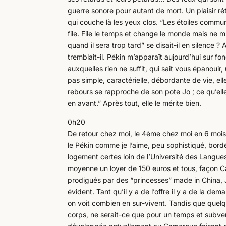
guerre sonore pour autant de mort. Un plaisir r
qui couche là les yeux clos. “Les étoiles commu
file. File le temps et change le monde mais ne m’
quand il sera trop tard” se disait-il en silence ?
tremblait-il. Pékin m’apparaît aujourd’hui sur f
auxquelles rien ne suffit, qui sait vous épanouir,
pas simple, caractérielle, débordante de vie, elle
rebours se rapproche de son pote Jo ; ce qu’elle 
en avant.” Après tout, elle le mérite bien.
0h20
De retour chez moi, le 4ème chez moi en 6 mois
le Pékin comme je l’aime, peu sophistiqué, bord
logement certes loin de l’Université des Langu
moyenne un loyer de 150 euros et tous, façon 
prodigués par des “princesses” made in China, Ja
évident. Tant qu’il y a de l’offre il y a de la d
on voit combien en sur-vivent. Tandis que quelq
corps, ne serait-ce que pour un temps et subveni