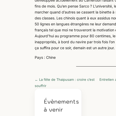
développée actuellement au Cameroun faisant déc
fins de mois. Qu’en pense Sarco ? L’université,
marcher quand d’autres se cassent la binette à s
des classes. Les chinois quant à eux assidus n
50 lignes en langues étrangères ne leur demand
français tel que moi ne trouveront la motivation
Aujourd’hui au programme pour 80 centimes, le d
inappropriés, à bord du navire par trois fois l’o
ça suffira pour ce soir, demain est un autre jour
Pays : Chine
←
La fête de Thaipusam : croire c’est
Entretien 
souffrir
Évènements
à venir