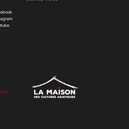
cebook
tagram
utube
siex