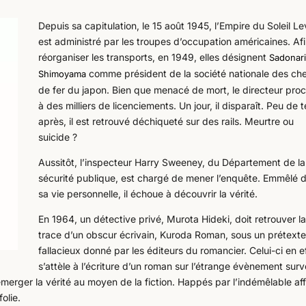
Depuis sa capitulation, le 15 août 1945, l’Empire du Soleil L
est administré par les troupes d’occupation américaines. Af
réorganiser les transports, en 1949, elles désignent
Sadonar
comme président de la société nationale des ch
Shimoyama
de fer du japon. Bien que menacé de mort, le directeur pro
à des milliers de licenciements. Un jour, il disparaît. Peu de
après, il est retrouvé déchiqueté sur des rails. Meurtre ou
suicide ?
Aussitôt, l’inspecteur Harry Sweeney, du Département de la
sécurité publique, est chargé de mener l’enquête. Emmêlé 
sa vie personnelle, il échoue à découvrir la vérité.
En 1964, un détective privé, Murota Hideki, doit retrouver l
trace d’un obscur écrivain, Kuroda Roman, sous un prétext
fallacieux donné par les éditeurs du romancier. Celui-ci en e
s’attèle à l’écriture d’un roman sur l’étrange évènement sur
émerger la vérité au moyen de la fiction. Happés par l’indémêlable aff
olie.