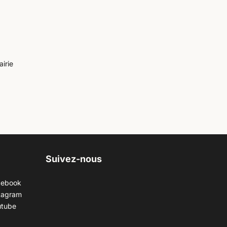
airie
Suivez-nous
cebook
tagram
utube