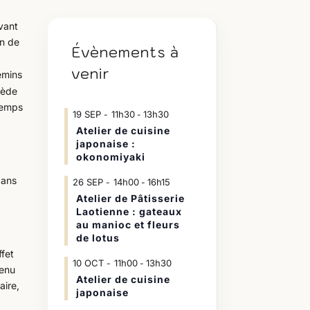
evant
in de
Évènements à
i
venir
emins
cède
 temps
19
SEP
11h30
13h30
-
Atelier de cuisine
japonaise :
okonomiyaki
dans
26
SEP
14h00
16h15
-
Atelier de Pâtisserie
Laotienne : gateaux
a
au manioc et fleurs
e
de lotus
ffet
10
OCT
11h00
13h30
-
venu
Atelier de cuisine
aire,
japonaise