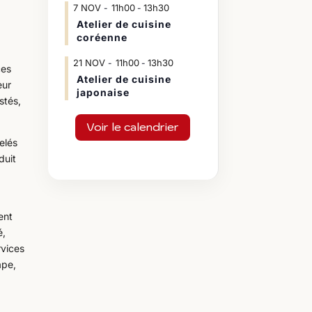
7
NOV
11h00
13h30
-
Atelier de cuisine
coréenne
21
NOV
11h00
13h30
-
ces
Atelier de cuisine
eur
japonaise
stés,
Voir le calendrier
selés
duit
ent
é,
rvices
ape,