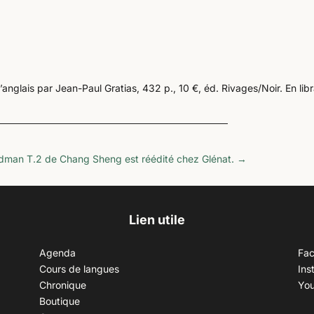
anglais par Jean-Paul Gratias, 432 p., 10 €, éd. Rivages/Noir. En libr
dman T.2 de Chang Sheng est réédité chez Glénat.
→
Lien utile
Agenda
Fa
Cours de langues
Ins
Chronique
Yo
Boutique