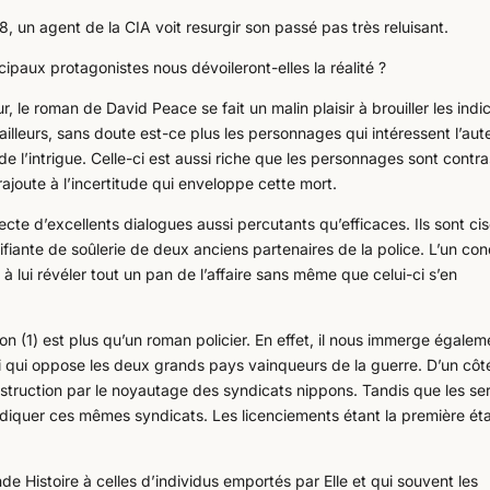
8, un agent de la CIA voit resurgir son passé pas très reluisant.
cipaux protagonistes nous dévoileront-elles la réalité ?
 le roman de David Peace se fait un malin plaisir à brouiller les indi
D’ailleurs, sans doute est-ce plus les personnages qui intéressent l’aut
 l’intrigue. Celle-ci est aussi riche que les personnages sont contra
rajoute à l’incertitude qui enveloppe cette mort.
ecte d’excellents dialogues aussi percutants qu’efficaces. Ils sont ci
difiante de soûlerie de deux anciens partenaires de la police. L’un con
à lui révéler tout un pan de l’affaire sans même que celui-ci s’en
on (1) est plus qu’un roman policier. En effet, il nous immerge égalem
ui qui oppose les deux grands pays vainqueurs de la guerre. D’un côt
nstruction par le noyautage des syndicats nippons. Tandis que les se
adiquer ces mêmes syndicats. Les licenciements étant la première ét
de Histoire à celles d’individus emportés par Elle et qui souvent les