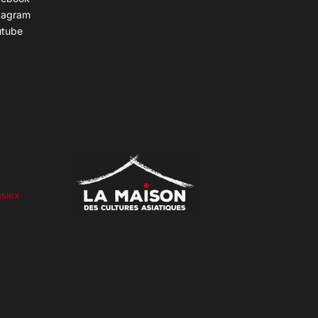
tagram
utube
siex