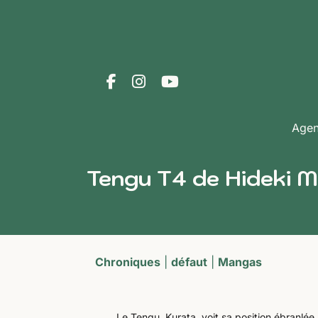
Age
Tengu T4 de Hideki Mo
Chroniques
|
défaut
|
Mangas
Le Tengu, Kurata, voit sa position ébranlée