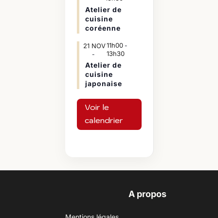
Atelier de
cuisine
coréenne
11h00
21
NOV
-
13h30
Atelier de
cuisine
japonaise
Voir le
calendrier
A propos
Mentions légales