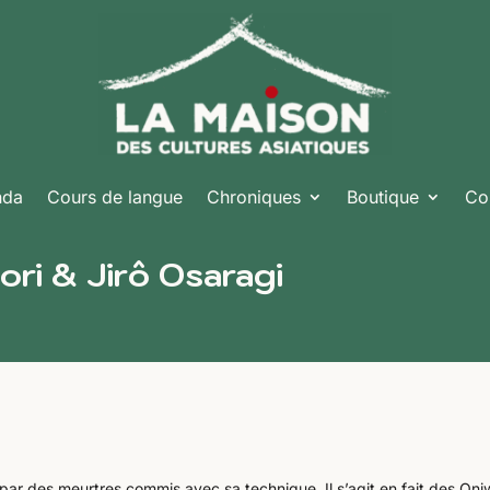
nda
Cours de langue
Chroniques
Boutique
Co
ri & Jirô Osaragi
 par des meurtres commis avec sa technique. Il s’agit en fait des Oni