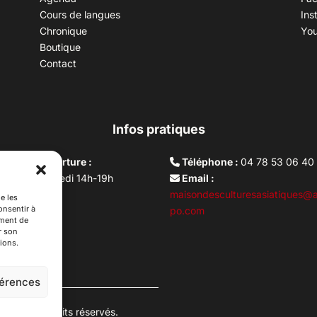
Cours de langues
Ins
Chronique
Yo
Boutique
Contact
Infos pratiques
aires d’ouverture :
Téléphone :
04 78 53 06 40
rdi au vendredi 14h-19h
Email :
i 10h –17h
maisondesculturesasiatiques@a
e les
onsentir à
ture lundi
po.com
ement de
r son
ions.
férences
es. Tous droits réservés.