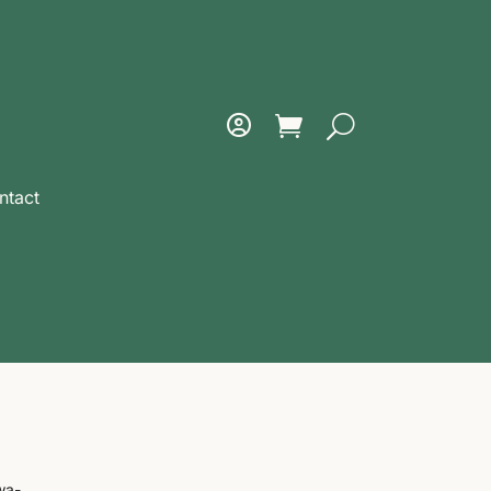
ntact
wa-