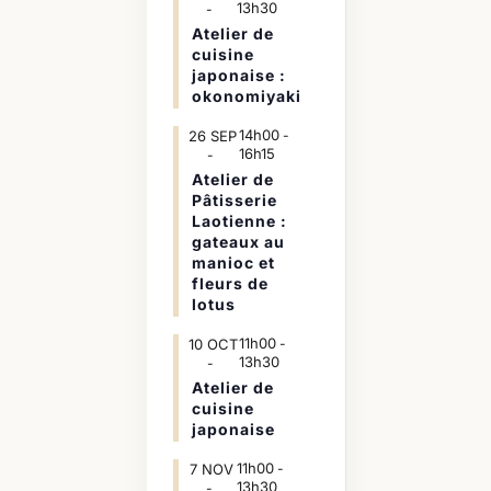
13h30
Atelier de
cuisine
japonaise :
okonomiyaki
14h00
26
SEP
-
16h15
Atelier de
Pâtisserie
Laotienne :
gateaux au
manioc et
fleurs de
lotus
11h00
10
OCT
-
13h30
Atelier de
cuisine
japonaise
11h00
7
NOV
-
13h30