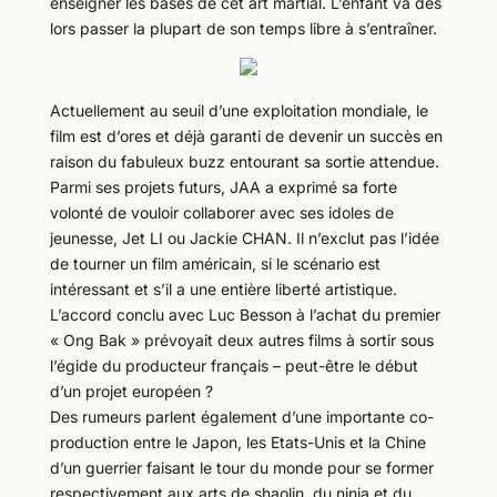
enseigner les bases de cet art martial. L’enfant va dès
lors passer la plupart de son temps libre à s’entraîner.
Actuellement au seuil d’une exploitation mondiale, le
film est d’ores et déjà garanti de devenir un succès en
raison du fabuleux buzz entourant sa sortie attendue.
Parmi ses projets futurs, JAA a exprimé sa forte
volonté de vouloir collaborer avec ses idoles de
jeunesse, Jet LI ou Jackie CHAN. Il n’exclut pas l’idée
de tourner un film américain, si le scénario est
intéressant et s’il a une entière liberté artistique.
L’accord conclu avec Luc Besson à l’achat du premier
« Ong Bak » prévoyait deux autres films à sortir sous
l’égide du producteur français – peut-être le début
d’un projet européen ?
Des rumeurs parlent également d’une importante co-
production entre le Japon, les Etats-Unis et la Chine
d’un guerrier faisant le tour du monde pour se former
respectivement aux arts de shaolin, du ninja et du