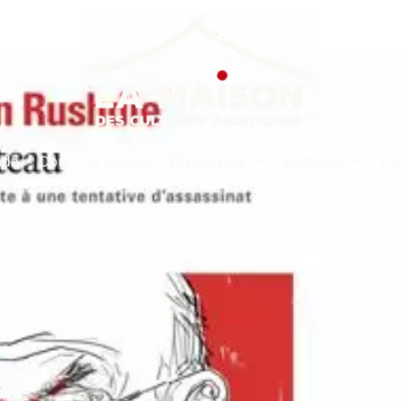
nda
Cours de langue
Chroniques
Boutique
Co