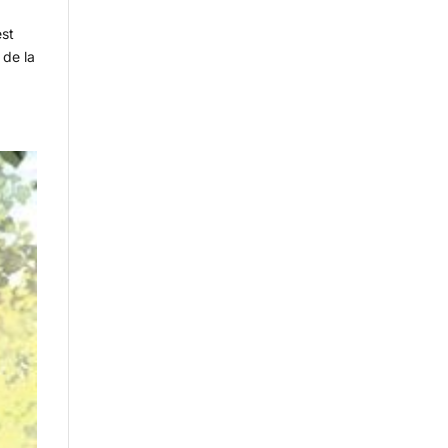
est
 de la