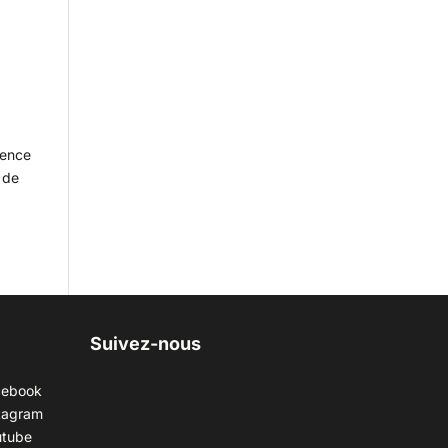
rence
 de
Suivez-nous
cebook
tagram
utube