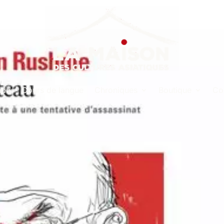
nda
Cours de langue
Chroniques
Boutique
Co