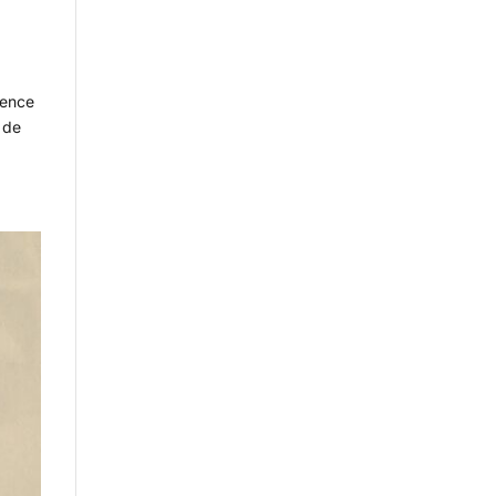
rence
 de