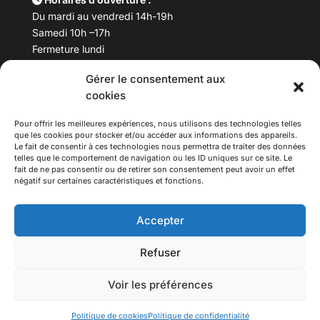
Du mardi au vendredi 14h-19h
Samedi 10h –17h
Fermeture lundi
Gérer le consentement aux
Téléphone :
04 78 53 06 40
cookies
Email :
maisondesculturesasiatiques@asiexpo.com
Pour offrir les meilleures expériences, nous utilisons des technologies telles
que les cookies pour stocker et/ou accéder aux informations des appareils.
Le fait de consentir à ces technologies nous permettra de traiter des données
telles que le comportement de navigation ou les ID uniques sur ce site. Le
fait de ne pas consentir ou de retirer son consentement peut avoir un effet
négatif sur certaines caractéristiques et fonctions.
Accepter
Refuser
© 2026 Asiexpo — Maison des Cultures Asiatiques.
Voir les préférences
Tous droits réservés.
Politique de cookies
Politique de confidentialité