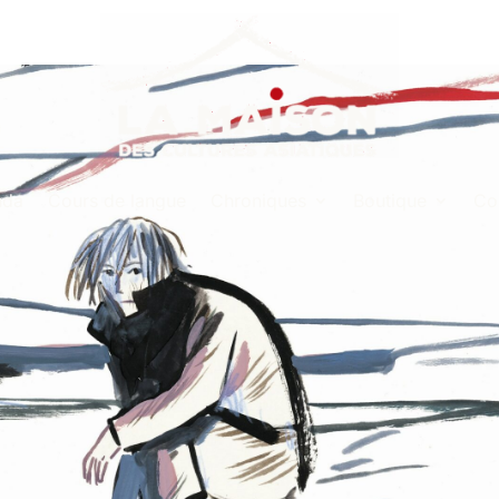
nda
Cours de langue
Chroniques
Boutique
Co