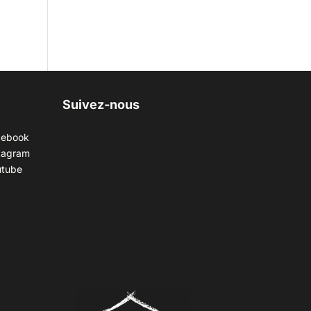
Suivez-nous
cebook
tagram
utube