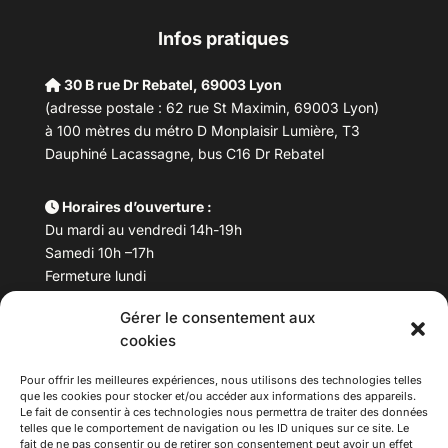
Infos pratiques
30 B rue Dr Rebatel, 69003 Lyon
(adresse postale : 62 rue St Maximin, 69003 Lyon)
à 100 mètres du métro D Monplaisir Lumière, T3
Dauphiné Lacassagne, bus C16 Dr Rebatel
Horaires d’ouverture :
Du mardi au vendredi 14h-19h
Samedi 10h –17h
Fermeture lundi
Gérer le consentement aux
Téléphone :
04 78 53 06 40
cookies
Email :
maisondesculturesasiatiques@asiexpo.com
Pour offrir les meilleures expériences, nous utilisons des technologies telles
que les cookies pour stocker et/ou accéder aux informations des appareils.
Le fait de consentir à ces technologies nous permettra de traiter des données
telles que le comportement de navigation ou les ID uniques sur ce site. Le
fait de ne pas consentir ou de retirer son consentement peut avoir un effet