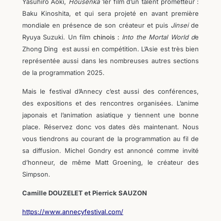
Yasuhiro Aoki,
Housenka
1er film d’un talent prometteur :
Baku Kinoshita
,
et qui sera projeté en avant première
mondiale en présence de son créateur et
puis
Jinsei
de
Ryuya Suzuki. Un film
chinois :
Into the Mortal World
d
e
Zhong Ding
est aussi en compétition
.
L’Asie est très bien
représentée aussi dans les
nombreuses
autres sections
de la programmation 2025
.
Mais le festival d’Annecy c’est aussi des conférences,
des expositions et des rencontres organisées. L’anime
japonais et l’animation asiatique y tiennent une bonne
place. Réservez donc vos dates dès maintenant. Nous
vous tiendrons au courant de la programmation au fil de
sa diffusion. Michel Gondry est annoncé comme invité
d’honneur, de même Matt Groening, le créateur des
Simpson.
Camille DOUZELET et Pierrick SAUZON
https://www.annecyfestival.com/