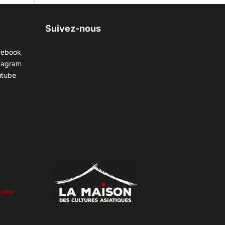
Suivez-nous
cebook
tagram
utube
siex