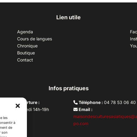
Lien utile
Agenda
Fa
Cours de langues
Ins
Chronique
Yo
Boutique
Contact
Infos pratiques
aires d’ouverture :
Téléphone :
04 78 53 06 40
rdi au vendredi 14h-19h
Email :
i 10h –17h
maisondesculturesasiatiques@a
e les
onsentir à
ture lundi
po.com
ement de
r son