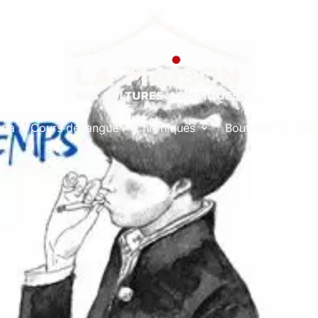
nda
Cours de langue
Chroniques
Boutique
Co