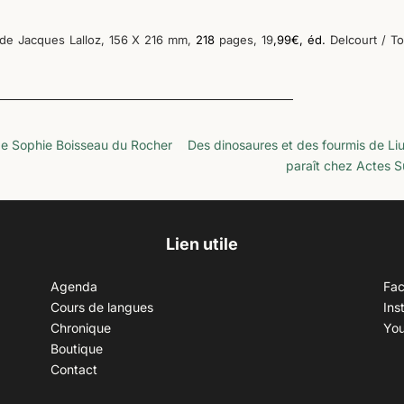
 de Jacques Lalloz,
156 X 216 mm,
218
p
ages, 19
,99€, éd.
Delcourt / T
de Sophie Boisseau du Rocher
Des dinosaures et des fourmis de Liu
paraît chez Actes S
Lien utile
Agenda
Fa
Cours de langues
Ins
Chronique
Yo
Boutique
Contact