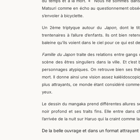
du temps et à la mort. « Nous ne sommes dans 
Matsuri comme en écho au questionnement obsédan
s’envoler à bicyclette.
Un 2ème triptyque autour du
Japon,
dont le t
trentenaires à l’allure d’enfants. Ils ont bien reten
baleine qu’ils voient dans le ciel pour ce qui est de 
Famille du Japon
traite des relations entre gangs
scène des êtres singuliers dans la ville. Et c’est
personnages atypiques. On retrouve bien ses thèmes 
mort. Il donne ainsi une vision assez kaléidoscopi
plus attrayants, ce monde étant considéré comme 
yeux.
Le dessin du mangaka prend différentes allures se
noir profond et ses traits fins. Elle entre dans 
l’arrivée de la nuit sur Haruo qui la craint comme la
De la belle ouvrage et dans un format attrayant 