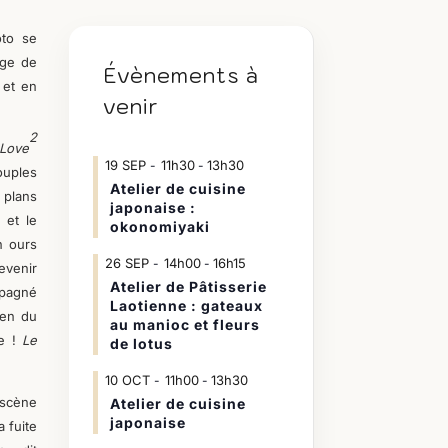
oto se
ige de
Évènements à
 et en
venir
2
Love
19
SEP
11h30
13h30
-
ouples
Atelier de cuisine
plans
japonaise :
 et le
okonomiyaki
n ours
26
SEP
14h00
16h15
-
evenir
Atelier de Pâtisserie
mpagné
Laotienne : gateaux
ien du
au manioc et fleurs
ne !
Le
de lotus
10
OCT
11h00
13h30
-
 scène
Atelier de cuisine
japonaise
 fuite