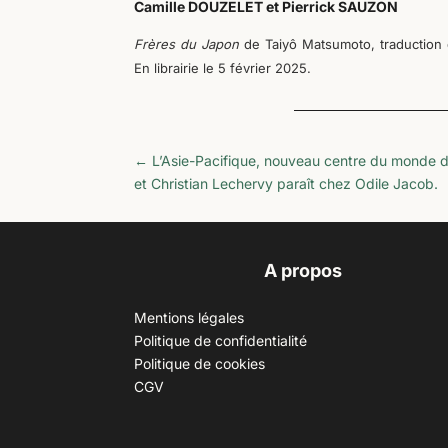
Camille DOUZELET et Pierrick SAUZON
Frères du Japon
de Taiyô Matsumoto, traduction
En librairie le 5 février 2025.
←
L’Asie-Pacifique, nouveau centre du monde 
et Christian Lechervy paraît chez Odile Jacob.
A propos
Mentions légales
Politique de confidentialité
Politique de cookies
CGV