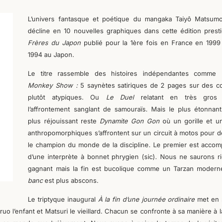
L’univers fantasque et poétique du mangaka Taiyô Matsum
décline en 10 nouvelles graphiques dans cette édition prest
Frères du Japon
publié pour la 1ère fois en France en 1999
1994 au Japon.
Le titre rassemble des histoires indépendantes comme
Monkey Show :
5 saynètes satiriques de 2 pages sur des c
plutôt atypiques. Ou
Le Duel
relatant en très gros 
l’affrontement sanglant de samouraïs. Mais le plus étonnant
plus réjouissant reste
Dynamite Gon Gon
où un gorille et u
anthropomorphiques s’affrontent sur un circuit à motos pour d
le champion du monde de la discipline. Le premier est acco
d’une interprète à bonnet phrygien (sic). Nous ne saurons r
gagnant mais la fin est bucolique comme un Tarzan moder
banc
est plus abscons.
Le triptyque inaugural
À la fin d’une journée ordinaire
met en
o l’enfant et Matsuri le vieillard. Chacun se confronte à sa manière à la