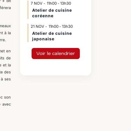
 » dit
7
NOV
11h00
13h30
-
férera
Atelier de cuisine
coréenne
umeaux
21
NOV
11h00
13h30
-
nt à la
Atelier de cuisine
japonaise
rre.
met en
Voir le calendrier
its de
e et la
te des
 à ses
ec son
e avec