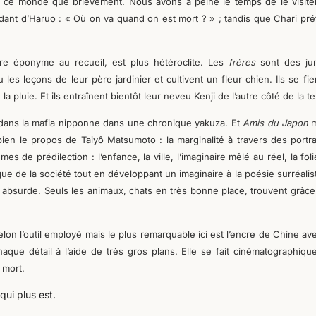
ce monde que brièvement. Nous avons à peine le temps de le visiter
t d’Haruo : « Où on va quand on est mort ? » ; tandis que Chari pré
itre éponyme au recueil, est plus hétéroclite. Les
frères
sont des j
u les leçons de leur père jardinier et cultivent un fleur chien. Ils se fie
la pluie. Et ils entraînent bientôt leur neveu Kenji de l’autre côté de la te
 dans la mafia nipponne dans une chronique yakuza. Et
Amis du Japon
 bien le propos de Taiyô Matsumoto : la marginalité à travers des portra
de prédilection : l’enfance, la ville, l’imaginaire mêlé au réel, la foli
que de la société tout en développant un imaginaire à la poésie surréalis
absurde. Seuls les animaux, chats en très bonne place, trouvent grâce
lon l’outil employé mais le plus remarquable ici est l’encre de Chine av
chaque détail à l’aide de très gros plans. Elle se fait cinématographiqu
 mort.
qui plus est.