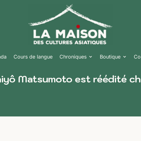
nda
Cours de langue
Chroniques
Boutique
Co
aiyô Matsumoto est réédité c