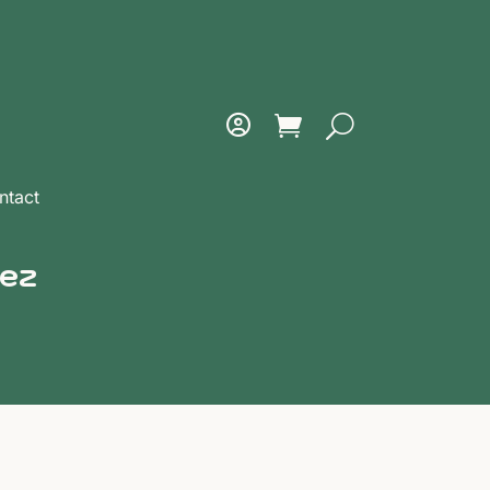
ntact
hez