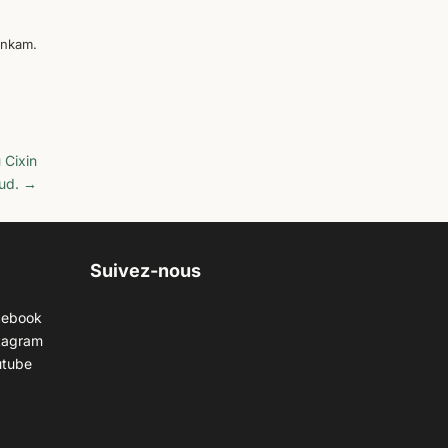
onkam.
 Cixin
ud.
→
Suivez-nous
cebook
tagram
utube