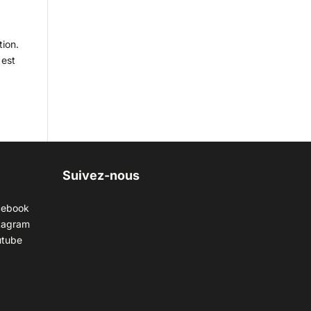
tion.
 est
Suivez-nous
cebook
tagram
utube