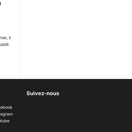
n
er, il
sitôt
Suivez-nous
cebook
tagram
utube