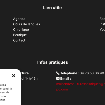
Lien utile
Agenda
Fa
Cours de langues
Ins
Chronique
Yo
Boutique
Contact
Infos pratiques
aires d’ouverture :
Téléphone :
04 78 53 06 40
rdi au vendredi 14h-19h
Email :
i 10h –17h
maisondesculturesasiatiques@a
e les
onsentir à
ture lundi
po.com
ement de
r son
ions.