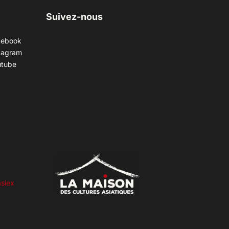
Suivez-nous
cebook
tagram
utube
siex