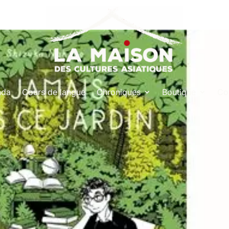
nda
Cours de langue
Chroniques
Boutique
Co