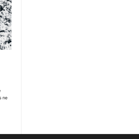
e
s ne