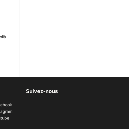
oilà
Suivez-nous
cebook
tagram
utube