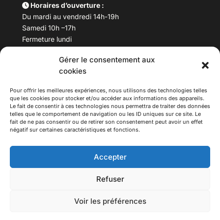
Horaires d’ouverture :
Du mardi au vendredi 14h-19h
Samedi 10h –17h
Fermeture lundi
Gérer le consentement aux
Téléphone :
04 78 53 06 40
cookies
Email :
maisondesculturesasiatiques@asiexpo.com
Pour offrir les meilleures expériences, nous utilisons des technologies telles
que les cookies pour stocker et/ou accéder aux informations des appareils.
Le fait de consentir à ces technologies nous permettra de traiter des données
telles que le comportement de navigation ou les ID uniques sur ce site. Le
fait de ne pas consentir ou de retirer son consentement peut avoir un effet
négatif sur certaines caractéristiques et fonctions.
Accepter
Refuser
© 2026 Asiexpo — Maison des Cultures Asiatiques.
Voir les préférences
Tous droits réservés.