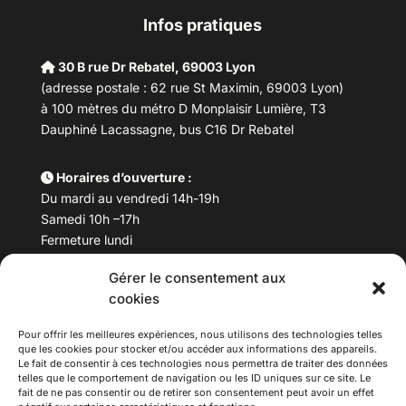
Infos pratiques
30 B rue Dr Rebatel, 69003 Lyon
(adresse postale : 62 rue St Maximin, 69003 Lyon)
à 100 mètres du métro D Monplaisir Lumière, T3
Dauphiné Lacassagne, bus C16 Dr Rebatel
Horaires d’ouverture :
Du mardi au vendredi 14h-19h
Samedi 10h –17h
Fermeture lundi
Gérer le consentement aux
Téléphone :
04 78 53 06 40
cookies
Email :
maisondesculturesasiatiques@asiexpo.com
Pour offrir les meilleures expériences, nous utilisons des technologies telles
que les cookies pour stocker et/ou accéder aux informations des appareils.
Le fait de consentir à ces technologies nous permettra de traiter des données
telles que le comportement de navigation ou les ID uniques sur ce site. Le
fait de ne pas consentir ou de retirer son consentement peut avoir un effet