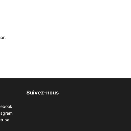
ion.
a
Suivez-nous
cebook
tagram
utube