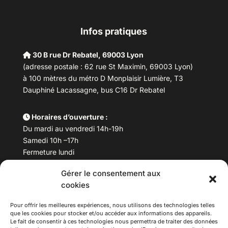
Infos pratiques
30 B rue Dr Rebatel, 69003 Lyon
(adresse postale : 62 rue St Maximin, 69003 Lyon)
à 100 mètres du métro D Monplaisir Lumière, T3
Dauphiné Lacassagne, bus C16 Dr Rebatel
Horaires d’ouverture :
Du mardi au vendredi 14h-19h
Samedi 10h –17h
Fermeture lundi
Gérer le consentement aux
Téléphone :
04 78 53 06 40
cookies
Email :
maisondesculturesasiatiques@asiexpo.com
Pour offrir les meilleures expériences, nous utilisons des technologies telles
que les cookies pour stocker et/ou accéder aux informations des appareils.
Le fait de consentir à ces technologies nous permettra de traiter des données