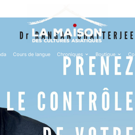
nda
Cours de langue
Chroniques
Boutique
Co