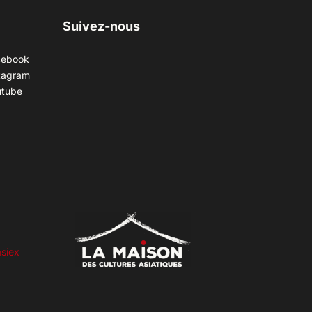
Suivez-nous
cebook
tagram
utube
siex