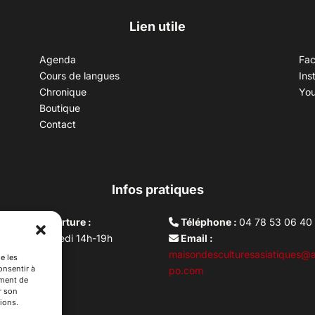
Lien utile
Agenda
Fa
Cours de langues
Ins
Chronique
Yo
Boutique
Contact
Infos pratiques
aires d’ouverture :
Téléphone :
04 78 53 06 40
rdi au vendredi 14h-19h
Email :
i 10h –17h
maisondesculturesasiatiques@a
e les
onsentir à
ture lundi
po.com
ement de
r son
ions.