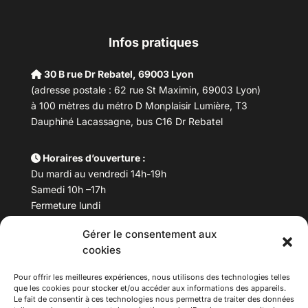
Infos pratiques
30 B rue Dr Rebatel, 69003 Lyon
(adresse postale : 62 rue St Maximin, 69003 Lyon)
à 100 mètres du métro D Monplaisir Lumière, T3
Dauphiné Lacassagne, bus C16 Dr Rebatel
Horaires d’ouverture :
Du mardi au vendredi 14h-19h
Samedi 10h –17h
Fermeture lundi
Gérer le consentement aux
Téléphone :
04 78 53 06 40
cookies
Email :
maisondesculturesasiatiques@asiexpo.com
Pour offrir les meilleures expériences, nous utilisons des technologies telles
que les cookies pour stocker et/ou accéder aux informations des appareils.
Le fait de consentir à ces technologies nous permettra de traiter des données