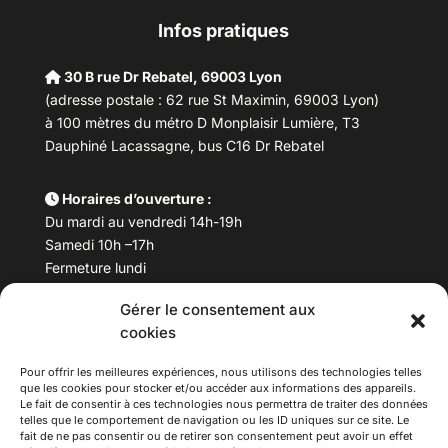
Infos pratiques
30 B rue Dr Rebatel, 69003 Lyon
(adresse postale : 62 rue St Maximin, 69003 Lyon)
à 100 mètres du métro D Monplaisir Lumière, T3
Dauphiné Lacassagne, bus C16 Dr Rebatel
Horaires d’ouverture :
Du mardi au vendredi 14h-19h
Samedi 10h –17h
Fermeture lundi
Gérer le consentement aux
Téléphone :
04 78 53 06 40
cookies
Email :
maisondesculturesasiatiques@asiexpo.com
Pour offrir les meilleures expériences, nous utilisons des technologies telles
que les cookies pour stocker et/ou accéder aux informations des appareils.
Le fait de consentir à ces technologies nous permettra de traiter des données
telles que le comportement de navigation ou les ID uniques sur ce site. Le
fait de ne pas consentir ou de retirer son consentement peut avoir un effet