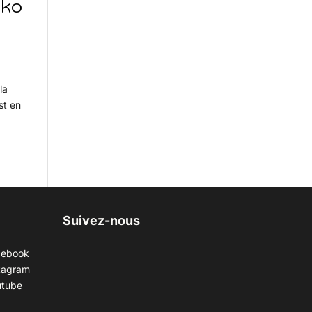
iko
la
st en
Suivez-nous
cebook
tagram
utube