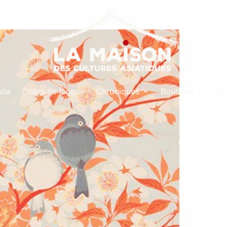
nda
Cours de langue
Chroniques
Boutique
Co