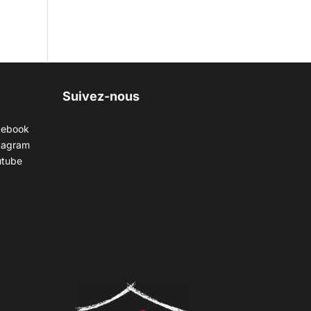
Suivez-nous
cebook
tagram
utube