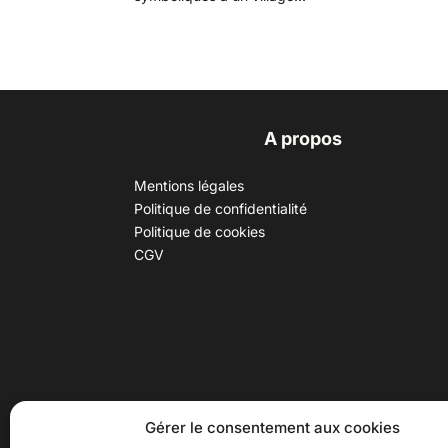
A propos
Mentions légales
Politique de confidentialité
Politique de cookies
CGV
30 B rue Dr Rebatel, 69003 Lyon
Hor
Gérer le consentement aux cookies
(adresse postale : 62 rue St
Du ma