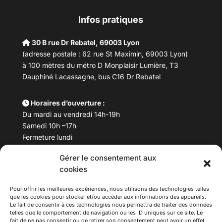
Infos pratiques
30 B rue Dr Rebatel, 69003 Lyon
(adresse postale : 62 rue St Maximin, 69003 Lyon)
à 100 mètres du métro D Monplaisir Lumière, T3
Dauphiné Lacassagne, bus C16 Dr Rebatel
Horaires d’ouverture :
Du mardi au vendredi 14h-19h
Samedi 10h –17h
Fermeture lundi
Gérer le consentement aux
Téléphone :
04 78 53 06 40
cookies
Email :
maisondesculturesasiatiques@asiexpo.com
Pour offrir les meilleures expériences, nous utilisons des technologies telles
que les cookies pour stocker et/ou accéder aux informations des appareils.
Le fait de consentir à ces technologies nous permettra de traiter des données
telles que le comportement de navigation ou les ID uniques sur ce site. Le
fait de ne pas consentir ou de retirer son consentement peut avoir un effet