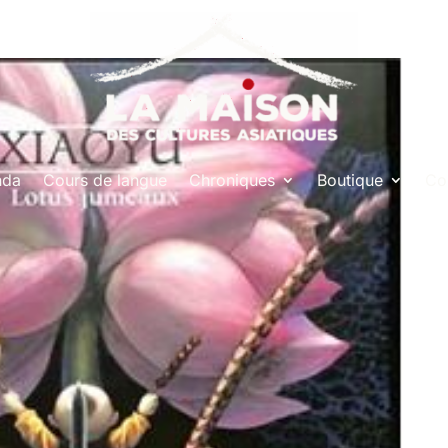
nda
Cours de langue
Chroniques
Boutique
Co