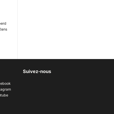
perd
 Dans
Suivez-nous
cebook
tagram
utube