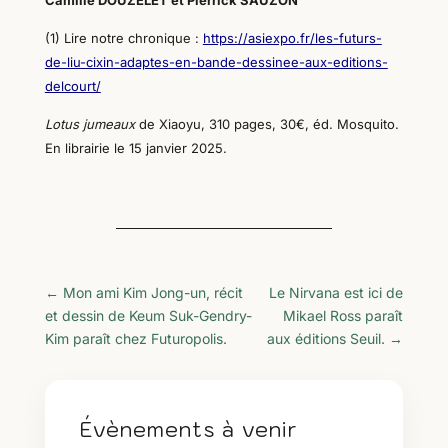
Camille DOUZELET et Pierrick SAUZON
(1) Lire notre chronique :
https://asiexpo.fr/les-futurs-
de-liu-cixin-adaptes-en-bande-dessinee-aux-editions-
delcourt/
Lotus jumeaux
de Xiaoyu, 310 pages, 30€, éd. Mosquito.
En librairie le 15 janvier 2025.
←
Mon ami Kim Jong-un, récit
Le Nirvana est ici de
et dessin de Keum Suk-Gendry-
Mikael Ross paraît
Kim paraît chez Futuropolis.
aux éditions Seuil.
→
Évènements à venir