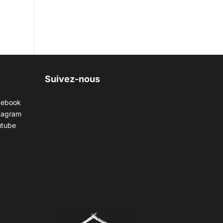
Suivez-nous
cebook
tagram
utube